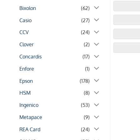
Bixolon
(62)
Casio
(27)
CCV
(24)
Clover
(2)
Concardis
(17)
Enfore
(1)
Epson
(178)
HSM
(8)
Ingenico
(53)
Metapace
(9)
REA Card
(24)