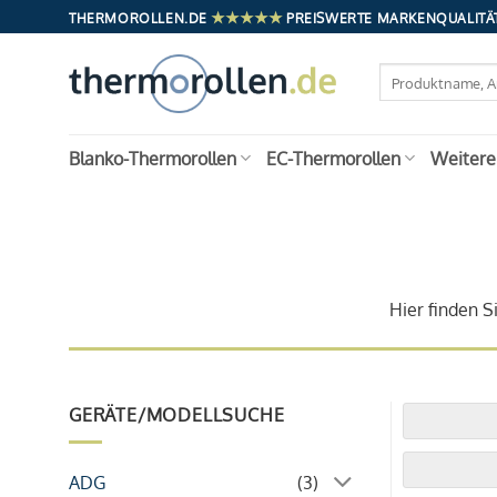
Zum
★★★★★
THERMOROLLEN.DE
PREISWERTE MARKENQUALITÄT
Inhalt
springen
Suchen
nach:
Blanko-Thermorollen
EC-Thermorollen
Weitere
Hier finden S
GERÄTE/MODELLSUCHE
ADG
(3)