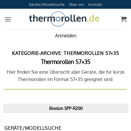
Zum
Geräte/Modellsuche
Über uns
Kontakt
Inhalt
springen
Anmelden
KATEGORIE-ARCHIVE:
THERMOROLLEN 57×35
Thermorollen 57×35
Hier finden Sie eine Übersicht aller Geräte, die für kurze
Thermorollen im Format 57×35 geeignet sind.
Bixolon SPP-R200
GERÄTE/MODELLSUCHE