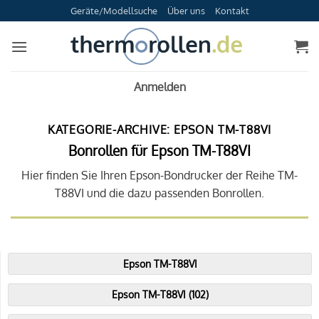
Zum
Geräte/Modellsuche
Über uns
Kontakt
Inhalt
springen
Anmelden
KATEGORIE-ARCHIVE:
EPSON TM-T88VI
Bonrollen für Epson TM-T88VI
Hier finden Sie Ihren Epson-Bondrucker der Reihe TM-
T88VI und die dazu passenden Bonrollen.
Epson TM-T88VI
Epson TM-T88VI (102)