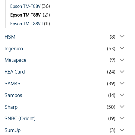
(36)
Epson TM-T88V
(21)
Epson TM-T88VI
(11)
Epson TM-T88VII
HSM
(8)
Ingenico
(53)
Metapace
(9)
REA Card
(24)
SAM4S
(39)
Sampos
(14)
Sharp
(50)
SNBC (Orient)
(19)
SumUp
(3)