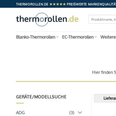
Zum
★★★★★
THERMOROLLEN.DE
PREISWERTE MARKENQUALITÄT
Inhalt
springen
Suchen
nach:
Blanko-Thermorollen
EC-Thermorollen
Weitere
Hier finden 
GERÄTE/MODELLSUCHE
Liefer
ADG
(3)