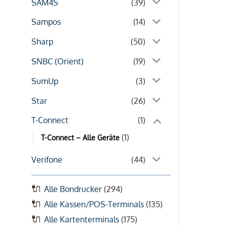
SAM4S
(39)
Sampos
(14)
Sharp
(50)
SNBC (Orient)
(19)
SumUp
(3)
Star
(26)
T-Connect
(1)
(1)
T-Connect – Alle Geräte
Verifone
(44)
Alle Bondrucker
(294)
Alle Kassen/POS-Terminals
(135)
Alle Kartenterminals
(175)