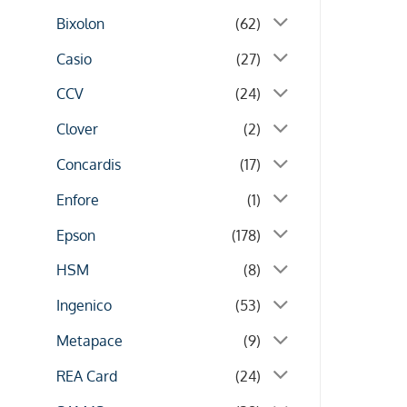
Bixolon
(62)
Casio
(27)
CCV
(24)
Clover
(2)
Concardis
(17)
Enfore
(1)
Epson
(178)
HSM
(8)
Ingenico
(53)
Metapace
(9)
REA Card
(24)