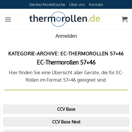
Zum
Geräte/Modellsuche
Über uns
Kontakt
Inhalt
springen
Anmelden
KATEGORIE-ARCHIVE:
EC-THERMOROLLEN 57×46
EC-Thermorollen 57×46
Hier finden Sie eine Übersicht aller Geräte, die für EC-
Rollen im Format 57×46 geeignet sind.
CCV Base
CCV Base Next