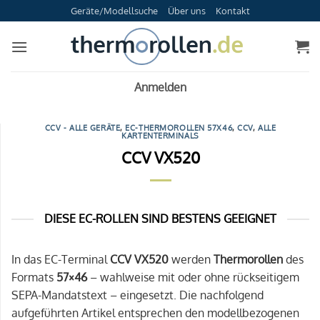
Zum
Geräte/Modellsuche
Über uns
Kontakt
Inhalt
springen
Anmelden
CCV - ALLE GERÄTE
,
EC-THERMOROLLEN 57X46
,
CCV
,
ALLE
KARTENTERMINALS
CCV VX520
DIESE EC-ROLLEN SIND BESTENS GEEIGNET
In das EC-Terminal
CCV VX520
werden
Thermorollen
des
Formats
57×46
– wahlweise mit oder ohne rückseitigem
SEPA-Mandatstext – eingesetzt. Die nachfolgend
aufgeführten Artikel entsprechen den modellbezogenen