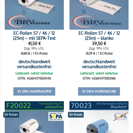
EC-Rollen 57 / 46 / 12
EC-Rollen 57 / 46 / 12
(25m) – mit SEPA-Text
(25m) – blanko
41,50
€
39,50
€
Zzgl. 19% USt.
Zzgl. 19% USt.
(
0,83
€
/ 1 EC-Rolle)
(
0,79
€
/ 1 EC-Rolle)
deutschlandweit
deutschlandweit
versandkostenfrei
versandkostenfrei
Lieferzeit: sofort lieferbar
Lieferzeit: sofort lieferbar
GTIN: 4260417550048
GTIN: 4260417550086
IN DEN WARENKORB
IN DEN WARENKORB
50 Rollen
50 Rollen