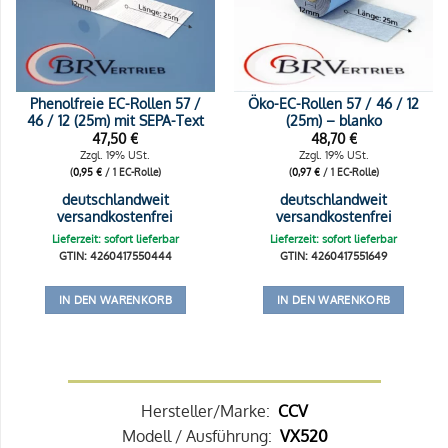
Phenolfreie EC-Rollen 57 /
Öko-EC-Rollen 57 / 46 / 12
46 / 12 (25m) mit SEPA-Text
(25m) – blanko
47,50
€
48,70
€
Zzgl. 19% USt.
Zzgl. 19% USt.
(
0,95
€
/ 1 EC-Rolle)
(
0,97
€
/ 1 EC-Rolle)
deutschlandweit
deutschlandweit
versandkostenfrei
versandkostenfrei
Lieferzeit: sofort lieferbar
Lieferzeit: sofort lieferbar
GTIN: 4260417550444
GTIN: 4260417551649
IN DEN WARENKORB
IN DEN WARENKORB
Hersteller/Marke:
CCV
Modell / Ausführung:
VX520