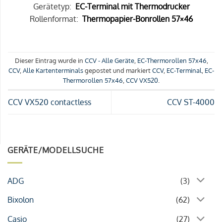
Gerätetyp:
EC-Terminal mit Thermodrucker
Rollenformat:
Thermopapier-Bonrollen 57×46
Dieser Eintrag wurde in
CCV - Alle Geräte
,
EC-Thermorollen 57x46
,
CCV
,
Alle Kartenterminals
gepostet und markiert
CCV
,
EC-Terminal
,
EC-
Thermorollen 57x46
,
CCV VX520
.
CCV VX520 contactless
CCV ST-4000
GERÄTE/MODELLSUCHE
ADG
(3)
Bixolon
(62)
Casio
(27)