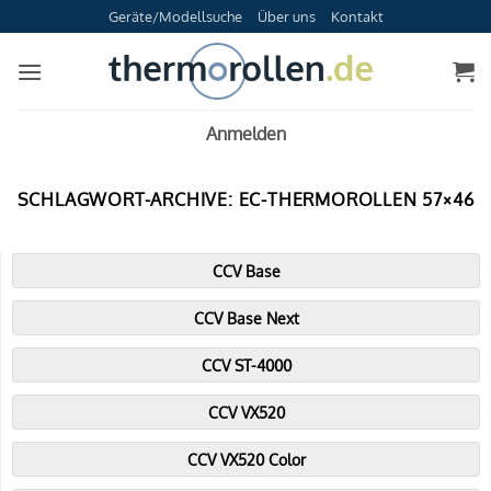
Zum
Geräte/Modellsuche
Über uns
Kontakt
Inhalt
springen
Anmelden
SCHLAGWORT-ARCHIVE:
EC-THERMOROLLEN 57×46
CCV Base
CCV Base Next
CCV ST-4000
CCV VX520
CCV VX520 Color