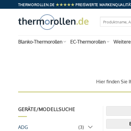
Zum
★★★★★
THERMOROLLEN.DE
PREISWERTE MARKENQUALITÄT
Inhalt
springen
Suchen
nach:
Blanko-Thermorollen
EC-Thermorollen
Weitere
Hier finden Sie
GERÄTE/MODELLSUCHE
ADG
(3)