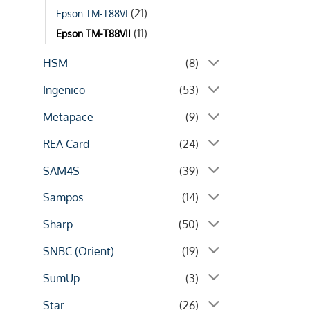
(21)
Epson TM-T88VI
(11)
Epson TM-T88VII
HSM
(8)
Ingenico
(53)
Metapace
(9)
REA Card
(24)
SAM4S
(39)
Sampos
(14)
Sharp
(50)
SNBC (Orient)
(19)
SumUp
(3)
Star
(26)