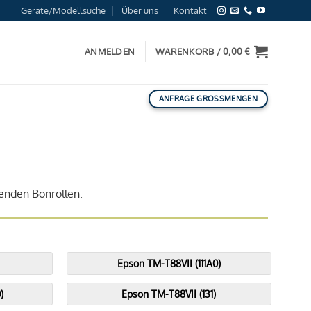
Geräte/Modellsuche
Über uns
Kontakt
ANMELDEN
WARENKORB /
0,00
€
ANFRAGE GROSSMENGEN
enden Bonrollen.
Epson TM-T88VII (111A0)
)
Epson TM-T88VII (131)