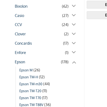
E
Bixolon
(62)
E
Casio
(27)
CCV
(24)
Clover
(2)
Concardis
(17)
Enfore
(1)
Epson
(178)
(26)
Epson M
(12)
Epson TM-H
(44)
Epson TM-m30
(11)
Epson TM-T20
(17)
Epson TM-T70
(36)
Epson TM-T88V