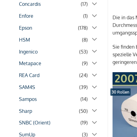
Concardis
(17)
Enfore
(1)
Die in das
Durchmesse
Epson
(178)
umgangsspr
HSM
(8)
Sie finden
Ingenico
(53)
spezielle 
geringeren
Metapace
(9)
REA Card
(24)
SAM4S
(39)
30 Rollen
Sampos
(14)
Sharp
(50)
SNBC (Orient)
(19)
SumUp
(3)