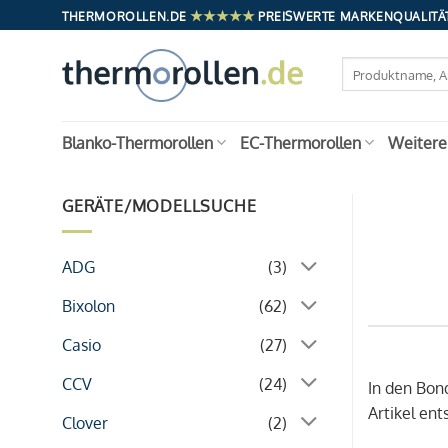
Zum
★★★★★
THERMOROLLEN.DE
PREISWERTE MARKENQUALITÄT
Inhalt
springen
Suchen
nach:
Blanko-Thermorollen
EC-Thermorollen
Weitere
GERÄTE/MODELLSUCHE
ADG
(3)
Bixolon
(62)
Casio
(27)
CCV
(24)
In den Bon
Artikel en
Clover
(2)