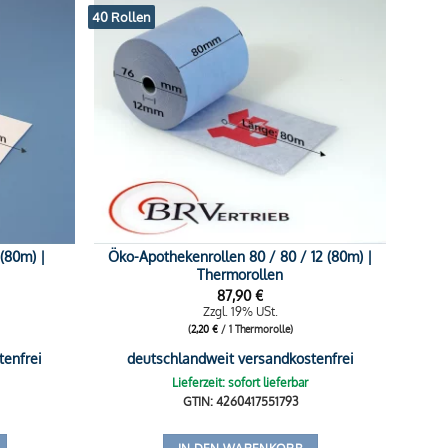
40 Rollen
 (80m) |
Öko-Apothekenrollen 80 / 80 / 12 (80m) |
Thermorollen
87,90
€
Zzgl. 19% USt.
(
2,20
€
/ 1 Thermorolle)
tenfrei
deutschlandweit versandkostenfrei
Lieferzeit: sofort lieferbar
GTIN: 4260417551793