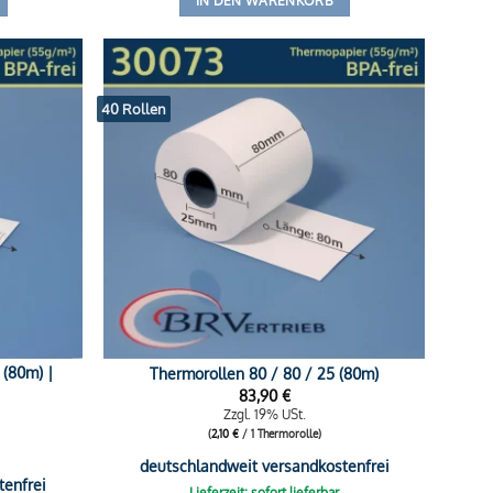
IN DEN WARENKORB
40 Rollen
 (80m) |
Thermorollen 80 / 80 / 25 (80m)
83,90
€
Zzgl. 19% USt.
(
2,10
€
/ 1 Thermorolle)
deutschlandweit versandkostenfrei
tenfrei
Lieferzeit: sofort lieferbar