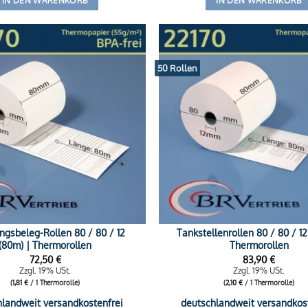
IN DEN WARENKORB
IN DEN WARENKORB
50 Rollen
ngsbeleg-Rollen 80 / 80 / 12
Tankstellenrollen 80 / 80 / 12
(80m) | Thermorollen
Thermorollen
72,50
€
83,90
€
Zzgl. 19% USt.
Zzgl. 19% USt.
(
1,81
€
/ 1 Thermorolle)
(
2,10
€
/ 1 Thermorolle)
hlandweit versandkostenfrei
deutschlandweit versandkos