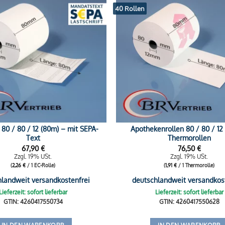
40 Rollen
 80 / 80 / 12 (80m) – mit SEPA-
Apothekenrollen 80 / 80 / 12
Text
Thermorollen
67,90
€
76,50
€
Zzgl. 19% USt.
Zzgl. 19% USt.
(
2,26
€
/ 1 EC-Rolle)
(
1,91
€
/ 1 Thermorolle)
hlandweit versandkostenfrei
deutschlandweit versandkos
Lieferzeit: sofort lieferbar
Lieferzeit: sofort lieferbar
GTIN: 4260417550734
GTIN: 4260417550628