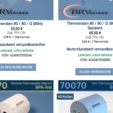
Thermorollen 80 / 80 / 12 (
orollen 80 / 80 / 12 (80m)
Sparpack
53,50
€
69,50
€
Zzgl. 19% USt.
Zzgl. 19% USt.
(
1,78
€
/ 1 Thermorolle)
(
1,54
€
/ 1 Thermorolle)
hlandweit versandkostenfrei
deutschlandweit versandkos
Lieferzeit: sofort lieferbar
Lieferzeit: sofort lieferbar
GTIN: 4260417550246
GTIN: 4260417550000
IN DEN WARENKORB
IN DEN WARENKORB
40 Rollen