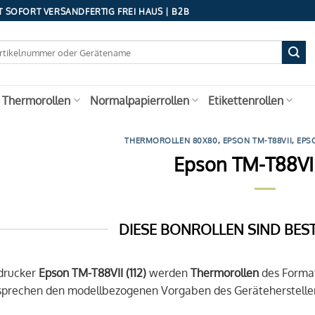
 SOFORT VERSANDFERTIG FREI HAUS | B2B
 Thermorollen
Normalpapierrollen
Etikettenrollen
THERMOROLLEN 80X80
,
EPSON TM-T88VII
,
EPS
Epson TM-T88VII 
DIESE BONROLLEN SIND BES
drucker
Epson TM-T88VII (112)
werden
Thermorollen
des Forma
tsprechen den modellbezogenen Vorgaben des Gerätehersteller