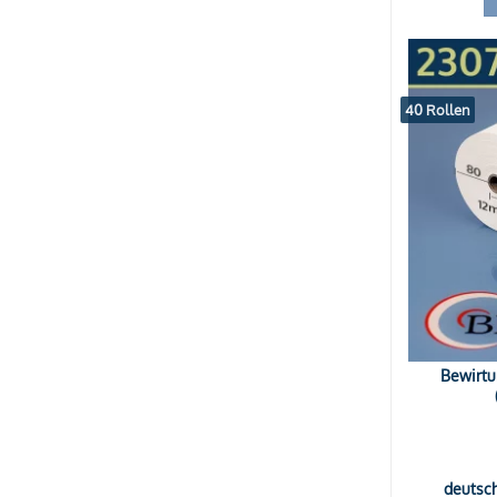
40 Rollen
Bewirtu
deutsc