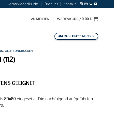
Geräte/Modellsuche
Über uns
Kontakt
ANMELDEN
WARENKORB /
0,00
€
ANFRAGE GROSSMENGEN
ON
,
ALLE BONDRUCKER
(112)
TENS GEEIGNET
ts
80×80
eingesetzt. Die nachfolgend aufgeführten
s.