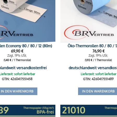
len Economy 80 / 80 / 12 (80m)
Öko-Thermorollen 80 / 80 / 1
69,90
€
76,90
€
Zzgl. 19% USt.
Zzgl. 19% USt.
(
1,40
€
/ 1 Thermorolle)
(
1,92
€
/ 1 Thermorolle)
hlandweit versandkostenfrei
deutschlandweit versandkos
Lieferzeit: sofort lieferbar
Lieferzeit: sofort lieferbar
GTIN: 4260417551458
GTIN: 4260417551489
IN DEN WARENKORB
IN DEN WARENKORB