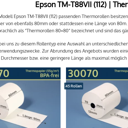
Epson TM-T88VII (112) | Th
 Modell Epson TM-T88VII (112) passenden Thermorollen besitze
r von ebenfalls 80mm oder stattdessen eine Länge von 80m.
achlich als “Thermorollen 80×80” bezeichnet und sind das gä
 bei uns zu diesem Rollentyp eine Auswahl an unterschiedliche
Verwendungszwecke. Zur Abrundung des Angebots wurden einig
 Durchmesser bzw. eine geringere Länge als maximal möglich
45 Rollen