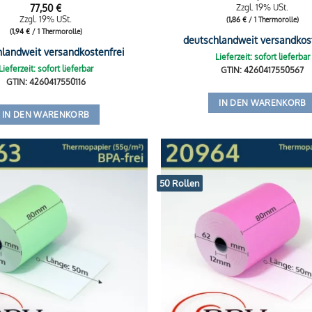
77,50
€
Zzgl. 19% USt.
Zzgl. 19% USt.
(
1,86
€
/ 1 Thermorolle)
(
1,94
€
/ 1 Thermorolle)
deutschlandweit versandkos
hlandweit versandkostenfrei
Lieferzeit: sofort lieferbar
Lieferzeit: sofort lieferbar
GTIN: 4260417550567
GTIN: 4260417550116
IN DEN WARENKORB
IN DEN WARENKORB
50 Rollen