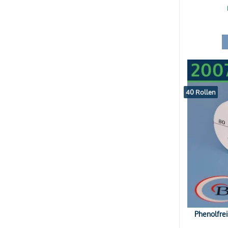
40 Rollen
Phenolfre