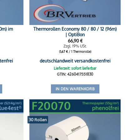
80m) im
Thermorollen Economy 80 / 80 / 12 (96m)
| OptiBon
66,90
€
Zzgl. 19% USt.
(
1,67
€
/ 1 Thermorolle)
tenfrei
deutschlandweit versandkostenfrei
Lieferzeit: sofort lieferbar
GTIN: 4260417551830
IN DEN WARENKORB
30 Rollen