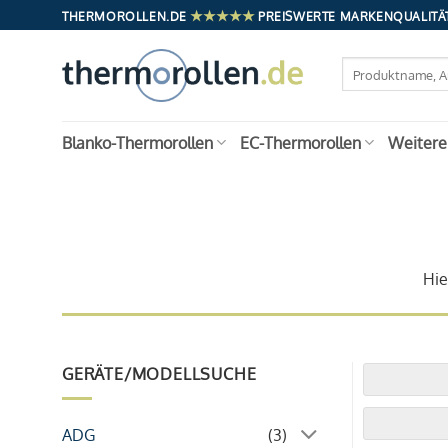
Zum
★★★★★
THERMOROLLEN.DE
PREISWERTE MARKENQUALITÄT
Inhalt
springen
Suchen
nach:
Blanko-Thermorollen
EC-Thermorollen
Weitere
Hie
GERÄTE/MODELLSUCHE
ADG
(3)