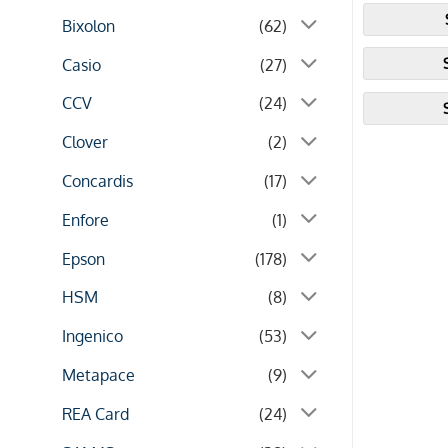
Bixolon
(62)
Casio
(27)
CCV
(24)
Clover
(2)
Concardis
(17)
Enfore
(1)
Epson
(178)
HSM
(8)
Ingenico
(53)
Metapace
(9)
REA Card
(24)