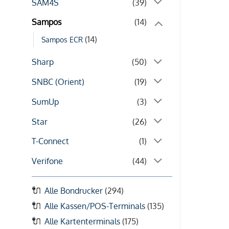
SAM4S
(39)
Sampos
(14)
(14)
Sampos ECR
Sharp
(50)
SNBC (Orient)
(19)
SumUp
(3)
Star
(26)
T-Connect
(1)
Verifone
(44)
Alle Bondrucker
(294)
Alle Kassen/POS-Terminals
(135)
Alle Kartenterminals
(175)