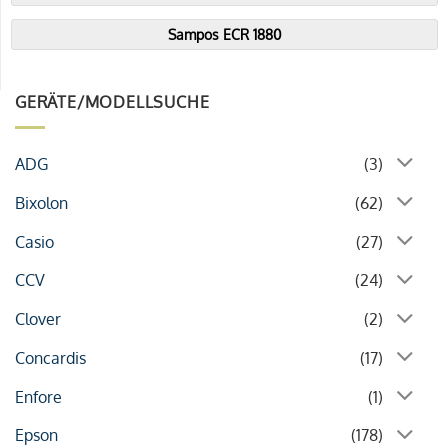
Sampos ECR 1880
GERÄTE/MODELLSUCHE
ADG
(3)
Bixolon
(62)
Casio
(27)
CCV
(24)
Clover
(2)
Concardis
(17)
Enfore
(1)
Epson
(178)