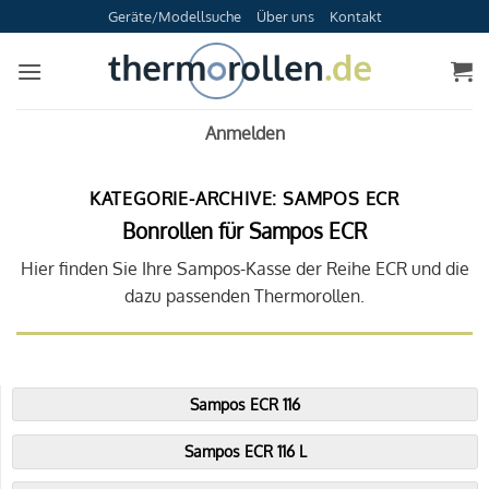
Zum
Geräte/Modellsuche
Über uns
Kontakt
Inhalt
springen
Anmelden
KATEGORIE-ARCHIVE:
SAMPOS ECR
Bonrollen für Sampos ECR
Hier finden Sie Ihre Sampos-Kasse der Reihe ECR und die
dazu passenden Thermorollen.
Sampos ECR 116
Sampos ECR 116 L