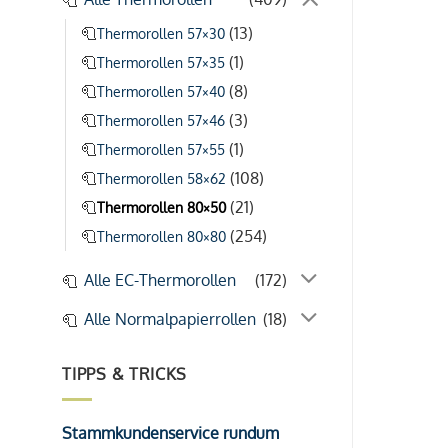
(13)
Thermorollen 57×30
(1)
Thermorollen 57×35
(8)
Thermorollen 57×40
(3)
Thermorollen 57×46
(1)
Thermorollen 57×55
(108)
Thermorollen 58×62
(21)
Thermorollen 80×50
(254)
Thermorollen 80×80
Alle EC-Thermorollen
(172)
Alle Normalpapierrollen
(18)
TIPPS & TRICKS
Stammkundenservice rundum