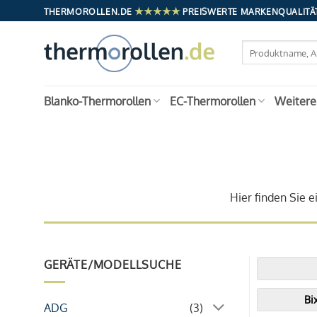
Zum
★★★★★
THERMOROLLEN.DE
PREISWERTE MARKENQUALITÄT
Inhalt
springen
Suchen
nach:
Blanko-Thermorollen
EC-Thermorollen
Weitere
Hier finden Sie e
GERÄTE/MODELLSUCHE
Bi
ADG
(3)