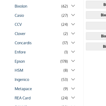
B
Bixolon
(62)
Bi
Casio
(27)
CCV
(24)
Clover
(2)
Bi
Concardis
(17)
B
Enfore
(1)
Epson
(178)
HSM
(8)
Ingenico
(53)
Metapace
(9)
REA Card
(24)