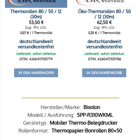
Thermorollen 80 / 50 / 12
Öko-Thermorollen 80 / 50
(30m)
/ 12 (30m)
53,50
€
62,50
€
Zzgl. 19% USt.
Zzgl. 19% USt.
(
1,07
€
/ 1 Thermorolle)
(
1,25
€
/ 1 Thermorolle)
deutschlandweit
deutschlandweit
versandkostenfrei
versandkostenfrei
Lieferzeit: sofort lieferbar
Lieferzeit: sofort lieferbar
GTIN: 4260417551779
GTIN: 4260417551786
IN DEN WARENKORB
IN DEN WARENKORB
Hersteller/Marke:
Bixolon
Modell / Ausführung:
SPP-R310WKML
Gerätetyp:
Mobiler Thermo-Belegdrucker
Rollenformat:
Thermopapier-Bonrollen 80×50