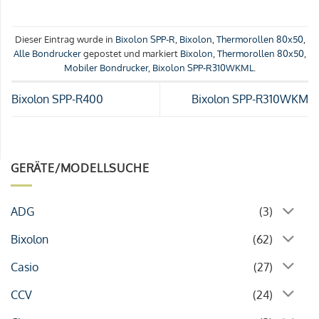
Dieser Eintrag wurde in
Bixolon SPP-R
,
Bixolon
,
Thermorollen 80x50
,
Alle Bondrucker
gepostet und markiert
Bixolon
,
Thermorollen 80x50
,
Mobiler Bondrucker
,
Bixolon SPP-R310WKML
.
Bixolon SPP-R400
Bixolon SPP-R310WKM
GERÄTE/MODELLSUCHE
ADG
(3)
Bixolon
(62)
Casio
(27)
CCV
(24)