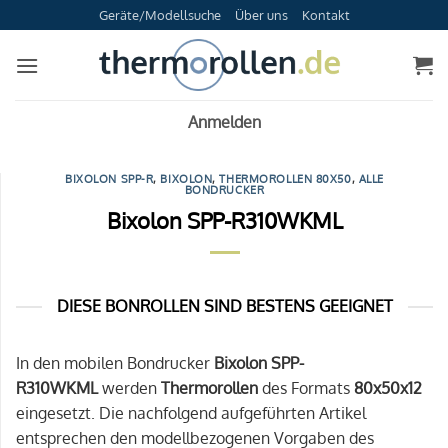
Zum
Geräte/Modellsuche
Über uns
Kontakt
Inhalt
springen
Anmelden
BIXOLON SPP-R
,
BIXOLON
,
THERMOROLLEN 80X50
,
ALLE
BONDRUCKER
Bixolon SPP-R310WKML
DIESE BONROLLEN SIND BESTENS GEEIGNET
In den mobilen Bondrucker
Bixolon SPP-
R310WKML
werden
Thermorollen
des Formats
80x50x12
eingesetzt. Die nachfolgend aufgeführten Artikel
entsprechen den modellbezogenen Vorgaben des