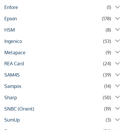
Enfore
(1)
Epson
(178)
HSM
(8)
Ingenico
(53)
Metapace
(9)
REA Card
(24)
SAM4S
(39)
Sampos
(14)
Sharp
(50)
SNBC (Orient)
(19)
SumUp
(3)