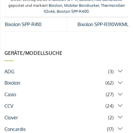
gepostet und markiert
Bixolon
,
Mobiler Bondrucker
,
Thermorollen
112x46
,
Bixolon SPP-R400
.
Bixolon SPP-R410
Bixolon SPP-R310WKML
GERÄTE/MODELLSUCHE
ADG
(3)
Bixolon
(62)
Casio
(27)
CCV
(24)
Clover
(2)
Concardis
(17)