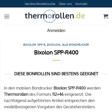
Zum
Geräte/Modellsuche
Über uns
Kontakt
Inhalt
springen
Anmelden
BIXOLON SPP-R
,
BIXOLON
,
ALLE BONDRUCKER
Bixolon SPP-R400
DIESE BONROLLEN SIND BESTENS GEEIGNET
In den mobilen Bondrucker
Bixolon SPP-R400
werden
Thermorollen
des Formats
112×46
eingesetzt. Die
nachfolgend aufgeführten Artikel entsprechen den
modellbezogenen Vorgaben des Geräteherstellers.