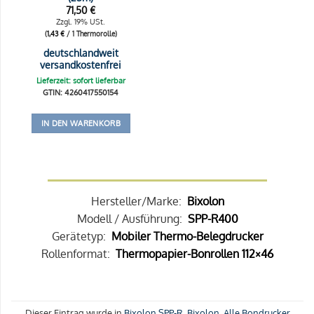
71,50
€
Zzgl. 19% USt.
(
1,43
€
/ 1 Thermorolle)
deutschlandweit
versandkostenfrei
Lieferzeit: sofort lieferbar
GTIN: 4260417550154
IN DEN WARENKORB
Hersteller/Marke:
Bixolon
Modell / Ausführung:
SPP-R400
Gerätetyp:
Mobiler Thermo-Belegdrucker
Rollenformat:
Thermopapier-Bonrollen 112×46
Dieser Eintrag wurde in
Bixolon SPP-R
,
Bixolon
,
Alle Bondrucker