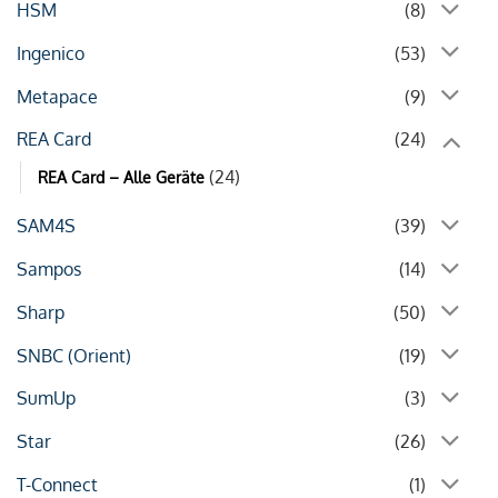
HSM
(8)
Ingenico
(53)
Metapace
(9)
REA Card
(24)
(24)
REA Card – Alle Geräte
SAM4S
(39)
Sampos
(14)
Sharp
(50)
SNBC (Orient)
(19)
SumUp
(3)
Star
(26)
T-Connect
(1)