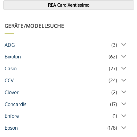
REA Card Xentissimo
GERÄTE/MODELLSUCHE
ADG
(3)
Bixolon
(62)
Casio
(27)
CCV
(24)
Clover
(2)
Concardis
(17)
Enfore
(1)
Epson
(178)