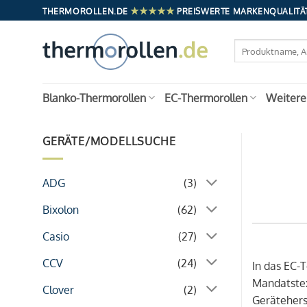
Zum
★★★★★
THERMOROLLEN.DE
PREISWERTE MARKENQUALITÄT
Inhalt
springen
Suchen
nach:
Blanko-Thermorollen
EC-Thermorollen
Weitere
GERÄTE/MODELLSUCHE
ADG
(3)
Bixolon
(62)
Casio
(27)
CCV
(24)
In das EC-
Mandatstex
Clover
(2)
Geräteherst