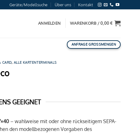
Geräte/Modellsuche
Über uns
Kontakt
ANMELDEN
WARENKORB /
0,00
€
ANFRAGE GROSSMENGEN
A CARD
,
ALLE KARTENTERMINALS
eco
ENS GEEIGNET
7×40
– wahlweise mit oder ohne rückseitigem SEPA-
rechen den modellbezogenen Vorgaben des