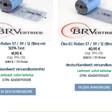
Rollen 57 / 39 / 12 (18m) mit
Öko-EC-Rollen 57 / 39 / 12 (18m
SEPA-Text
40,90
€
41,90
€
Zzgl. 19% USt.
Zzgl. 19% USt.
(
0,82
€
/ 1 EC-Rolle)
(
0,84
€
/ 1 EC-Rolle)
deutschlandweit versandkos
hlandweit versandkostenfrei
Lieferzeit: sofort lieferbar
Lieferzeit: sofort lieferbar
GTIN: 4260417551625
GTIN: 4260417551618
IN DEN WARENKORB
IN DEN WARENKORB