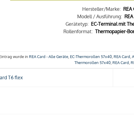
Hersteller/Marke:
REA 
Modell / Ausführung:
REA 
Gerätetyp:
EC-Terminal mit Th
Rollenformat:
Thermopapier-Bon
Eintrag wurde in
REA Card - Alle Geräte
,
EC-Thermorollen 57x40
,
REA Card
,
A
Thermorollen 57x40
,
REA Card
,
R
rd T6 flex