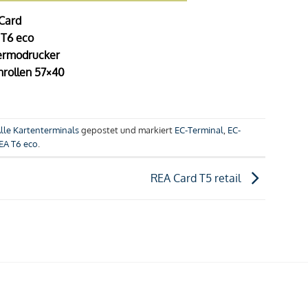
Card
T6 eco
ermodrucker
rollen 57×40
lle Kartenterminals
gepostet und markiert
EC-Terminal
,
EC-
EA T6 eco
.
REA Card T5 retail