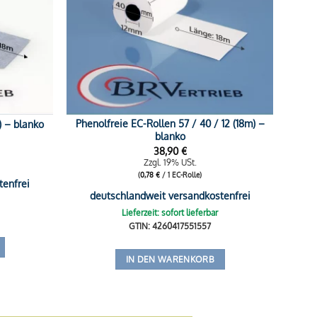
Phenolfreie EC-Rollen 57 / 40 / 12 (18m) –
) – blanko
blanko
38,90
€
Zzgl. 19% USt.
(
0,78
€
/ 1 EC-Rolle)
tenfrei
deutschlandweit versandkostenfrei
Lieferzeit: sofort lieferbar
GTIN: 4260417551557
IN DEN WARENKORB