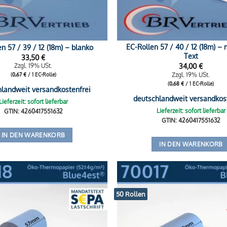
EC-Rollen 57 / 40 / 12 (18m) – 
n 57 / 39 / 12 (18m) – blanko
Text
33,50
€
34,00
€
Zzgl. 19% USt.
Zzgl. 19% USt.
(
0,67
€
/ 1 EC-Rolle)
(
0,68
€
/ 1 EC-Rolle)
hlandweit versandkostenfrei
deutschlandweit versandkos
Lieferzeit: sofort lieferbar
Lieferzeit: sofort lieferbar
GTIN: 4260417551632
GTIN: 4260417551632
IN DEN WARENKORB
IN DEN WARENKORB
50 Rollen