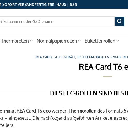
 SOFORT VERSANDFERTIG FREI HAUS | B2B
 Thermorollen
Normalpapierrollen
Etikettenrollen
REA CARD - ALLE GERÄTE
,
EC-THERMOROLLEN 57X40
,
RE
REA Card T6 
DIESE EC-ROLLEN SIND BEST
Terminal
REA Card T6 eco
werden
Thermorollen
des Formats
5
t – eingesetzt. Die nachfolgend aufgeführten Artikel entsp
ellers.