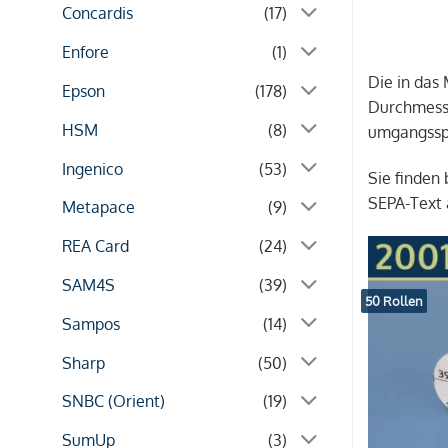
Concardis
(17)
Enfore
(1)
Die in das
Epson
(178)
Durchmesse
HSM
(8)
umgangsspr
Ingenico
(53)
Sie finden
SEPA-Text 
Metapace
(9)
REA Card
(24)
SAM4S
(39)
50 Rollen
Sampos
(14)
Sharp
(50)
SNBC (Orient)
(19)
SumUp
(3)