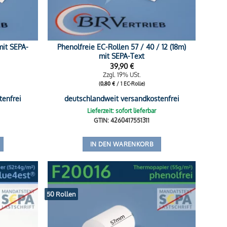
mit SEPA-
Phenolfreie EC-Rollen 57 / 40 / 12 (18m)
mit SEPA-Text
39,90
€
Zzgl. 19% USt.
(
0,80
€
/ 1 EC-Rolle)
tenfrei
deutschlandweit versandkostenfrei
Lieferzeit: sofort lieferbar
GTIN: 4260417551311
IN DEN WARENKORB
50 Rollen