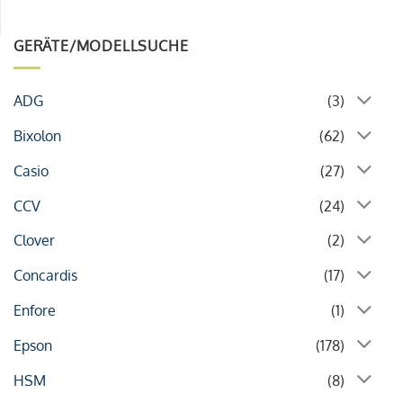
GERÄTE/MODELLSUCHE
ADG
(3)
Bixolon
(62)
Casio
(27)
CCV
(24)
Clover
(2)
Concardis
(17)
Enfore
(1)
Epson
(178)
HSM
(8)