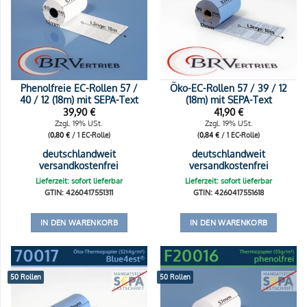
Phenolfreie EC-Rollen 57 /
Öko-EC-Rollen 57 / 39 / 12
40 / 12 (18m) mit SEPA-Text
(18m) mit SEPA-Text
39,90
€
41,90
€
Zzgl. 19% USt.
Zzgl. 19% USt.
(
0,80
€
/ 1 EC-Rolle)
(
0,84
€
/ 1 EC-Rolle)
deutschlandweit
deutschlandweit
versandkostenfrei
versandkostenfrei
Lieferzeit: sofort lieferbar
Lieferzeit: sofort lieferbar
GTIN: 4260417551311
GTIN: 4260417551618
IN DEN WARENKORB
IN DEN WARENKORB
50 Rollen
50 Rollen