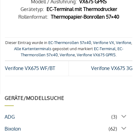
Modell / Ausführung:
VX675 GPRS
Gerätetyp:
EC-Terminal mit Thermodrucker
Rollenformat:
Thermopapier-Bonrollen 57×40
Dieser Eintrag wurde in
EC-Thermorollen 57x40
,
Verifone VX
,
Verifone
,
Alle Kartenterminals
gepostet und markiert
EC-Terminal
,
EC-
Thermorollen 57x40
,
Verifone
,
Verifone VX675 GPRS
.
Verifone VX675 WF/BT
Verifone VX675 3G
GERÄTE/MODELLSUCHE
ADG
(3)
Bixolon
(62)