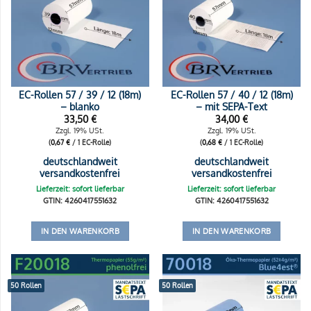
EC-Rollen 57 / 39 / 12 (18m)
EC-Rollen 57 / 40 / 12 (18m)
– blanko
– mit SEPA-Text
33,50
€
34,00
€
Zzgl. 19% USt.
Zzgl. 19% USt.
(
0,67
€
/ 1 EC-Rolle)
(
0,68
€
/ 1 EC-Rolle)
deutschlandweit
deutschlandweit
versandkostenfrei
versandkostenfrei
Lieferzeit: sofort lieferbar
Lieferzeit: sofort lieferbar
GTIN: 4260417551632
GTIN: 4260417551632
IN DEN WARENKORB
IN DEN WARENKORB
50 Rollen
50 Rollen