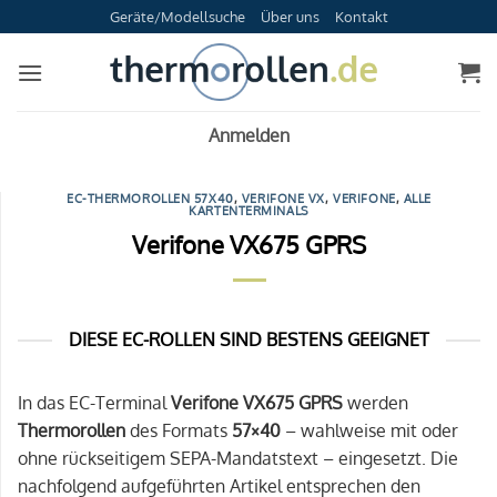
Zum
Geräte/Modellsuche
Über uns
Kontakt
Inhalt
springen
Anmelden
EC-THERMOROLLEN 57X40
,
VERIFONE VX
,
VERIFONE
,
ALLE
KARTENTERMINALS
Verifone VX675 GPRS
DIESE EC-ROLLEN SIND BESTENS GEEIGNET
In das EC-Terminal
Verifone VX675 GPRS
werden
Thermorollen
des Formats
57×40
– wahlweise mit oder
ohne rückseitigem SEPA-Mandatstext – eingesetzt. Die
nachfolgend aufgeführten Artikel entsprechen den