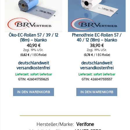
Öko-EC-Rollen 57 / 39 / 12
Phenolfreie EC-Rollen 57 /
(18m) – blanko
40 / 12 (18m) – blanko
40,90
€
38,90
€
Zzgl. 19% USt.
Zzgl. 19% USt.
(
0,82
€
/ 1 EC-Rolle)
(
0,78
€
/ 1 EC-Rolle)
deutschlandweit
deutschlandweit
versandkostenfrei
versandkostenfrei
Lieferzeit: sofort lieferbar
Lieferzeit: sofort lieferbar
GTIN: 4260417551625
GTIN: 4260417551557
IN DEN WARENKORB
IN DEN WARENKORB
Hersteller/Marke:
Verifone