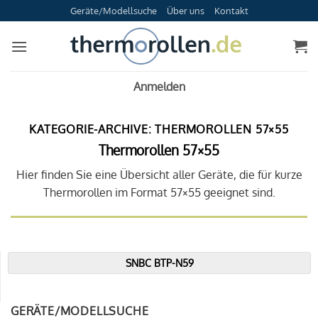
Zum
Geräte/Modellsuche
Über uns
Kontakt
Inhalt
springen
Anmelden
KATEGORIE-ARCHIVE:
THERMOROLLEN 57×55
Thermorollen 57×55
Hier finden Sie eine Übersicht aller Geräte, die für kurze
Thermorollen im Format 57×55 geeignet sind.
SNBC BTP-N59
GERÄTE/MODELLSUCHE