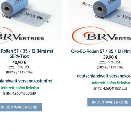
Rollen 57 / 35 / 12 (14m) mit
Öko-EC-Rollen 57 / 35 / 12 (14m
SEPA-Text
39,90
€
40,90
€
Zzgl. 19% USt.
Zzgl. 19% USt.
(
0,80
€
/ 1 EC-Rolle)
(
0,82
€
/ 1 EC-Rolle)
deutschlandweit versandkos
hlandweit versandkostenfrei
Lieferzeit: sofort lieferbar
Lieferzeit: sofort lieferbar
GTIN: 4260417551533
GTIN: 4260417551519
IN DEN WARENKORB
IN DEN WARENKORB