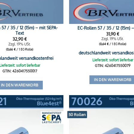
 57 / 35 / 12 (15m) – mit SEPA-
EC-Rollen 57 / 35 / 12 (15m) 
Text
31,90
€
32,90
€
Zzgl. 19% USt.
Zzgl. 19% USt.
(
0,64
€
/ 1 EC-Rolle)
(
0,66
€
/ 1 EC-Rolle)
deutschlandweit versandkos
hlandweit versandkostenfrei
Lieferzeit: sofort lieferbar
Lieferzeit: sofort lieferbar
GTIN: 4260417550079
GTIN: 4260417550017
IN DEN WARENKORB
IN DEN WARENKORB
50 Rollen