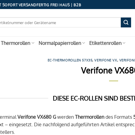
 SOFORT VERSANDFERTIG FREI HAUS | B2B
 Thermorollen
Normalpapierrollen
Etikettenrollen
EC-THERMOROLLEN 57X35
,
VERIFONE VX
,
VERIFON
Verifone VX68
DIESE EC-ROLLEN SIND BEST
Terminal
Verifone VX680 G
werden
Thermorollen
des Formats
t – eingesetzt. Die nachfolgend aufgeführten Artikel entsp
ellers.