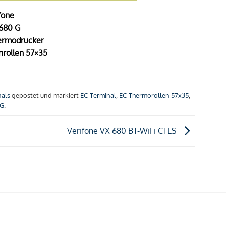
fone
680 G
ermodrucker
rollen 57×35
nals
gepostet und markiert
EC-Terminal
,
EC-Thermorollen 57x35
,
 G
.
Verifone VX 680 BT-WiFi CTLS