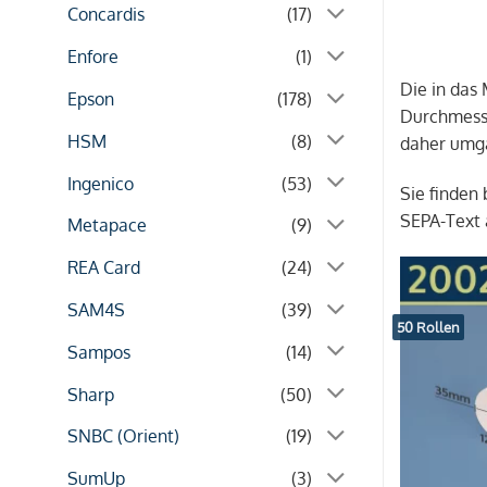
Concardis
(17)
Enfore
(1)
Die in das
Epson
(178)
Durchmesse
HSM
(8)
daher umga
Ingenico
(53)
Sie finden
SEPA-Text 
Metapace
(9)
REA Card
(24)
SAM4S
(39)
50 Rollen
Sampos
(14)
Sharp
(50)
SNBC (Orient)
(19)
SumUp
(3)