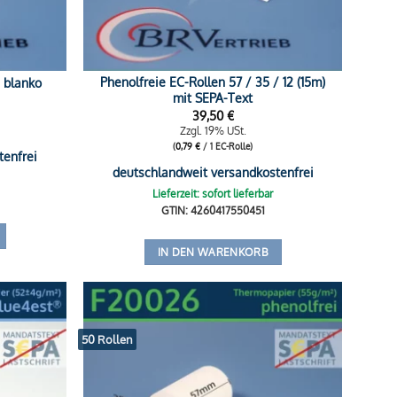
Phenolfreie EC-Rollen 57 / 35 / 12 (15m)
– blanko
mit SEPA-Text
39,50
€
Zzgl. 19% USt.
(
0,79
€
/ 1 EC-Rolle)
tenfrei
deutschlandweit versandkostenfrei
Lieferzeit: sofort lieferbar
GTIN: 4260417550451
IN DEN WARENKORB
50 Rollen