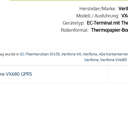
Hersteller/Marke:
Veri
Modell / Ausführung:
VX
Gerätetyp:
EC-Terminal mit Th
Rollenformat:
Thermopapier-Bon
rag wurde in
EC-Thermorollen 57x35
,
Verifone VX
,
Verifone
,
Alle Kartentermi
Verifone
,
Verifone VX680
one VX680 GPRS