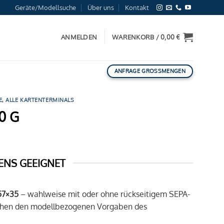
Geräte/Modellsuche
Über uns
Kontakt
ANMELDEN
WARENKORB /
0,00
€
ANFRAGE GROSSMENGEN
E
,
ALLE KARTENTERMINALS
0 G
ENS GEEIGNET
57×35
– wahlweise mit oder ohne rückseitigem SEPA-
rechen den modellbezogenen Vorgaben des