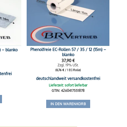
Phenolfreie EC-Rollen 57 / 35 / 12 (15m) –
) – blanko
blanko
37,90
€
Zzgl. 19% USt.
(
0,76
€
/ 1 EC-Rolle)
tenfrei
deutschlandweit versandkostenfrei
Lieferzeit: sofort lieferbar
GTIN: 4260417551878
IN DEN WARENKORB