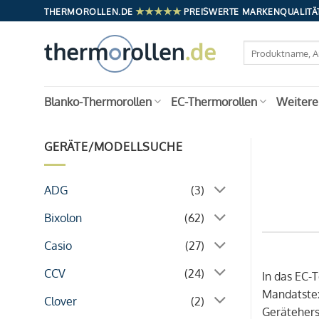
Zum
★★★★★
THERMOROLLEN.DE
PREISWERTE MARKENQUALITÄT
Inhalt
springen
Suchen
nach:
Blanko-Thermorollen
EC-Thermorollen
Weitere
GERÄTE/MODELLSUCHE
ADG
(3)
Bixolon
(62)
Casio
(27)
CCV
(24)
In das EC-
Mandatstex
Clover
(2)
Geräteherst