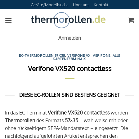
Zum
Geräte/Modellsuche
Über uns
Kontakt
Inhalt
springen
Anmelden
EC-THERMOROLLEN 57X35
,
VERIFONE VX
,
VERIFONE
,
ALLE
KARTENTERMINALS
Verifone VX520 contactless
DIESE EC-ROLLEN SIND BESTENS GEEIGNET
In das EC-Terminal
Verifone VX520 contactless
werden
Thermorollen
des Formats
57×35
– wahlweise mit oder
ohne rückseitigem SEPA-Mandatstext – eingesetzt. Die
nachfolgend aufgeführten Artikel entsprechen den