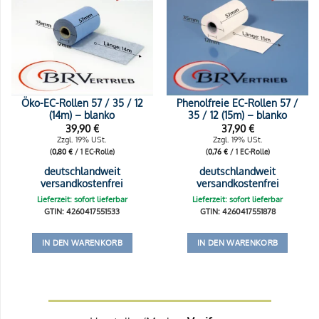
Öko-EC-Rollen 57 / 35 / 12
Phenolfreie EC-Rollen 57 /
(14m) – blanko
35 / 12 (15m) – blanko
39,90
€
37,90
€
Zzgl. 19% USt.
Zzgl. 19% USt.
(
0,80
€
/ 1 EC-Rolle)
(
0,76
€
/ 1 EC-Rolle)
deutschlandweit
deutschlandweit
versandkostenfrei
versandkostenfrei
Lieferzeit: sofort lieferbar
Lieferzeit: sofort lieferbar
GTIN: 4260417551533
GTIN: 4260417551878
IN DEN WARENKORB
IN DEN WARENKORB