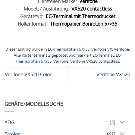
Hersteller/Marke:
Verifone
Modell / Ausführung:
VX520 contactless
Gerätetyp:
EC-Terminal mit Thermodrucker
Rollenformat:
Thermopapier-Bonrollen 57×35
Dieser Eintrag wurde in
EC-Thermorollen 57x35
,
Verifone VX
,
Verifone
,
Alle Kartenterminals
gepostet und markiert
EC-Terminal
,
EC-
Thermorollen 57x35
,
Verifone
,
Verifone VX520 contactless
.
Verifone VX520 Color
Verifone VX520
GERÄTE/MODELLSUCHE
ADG
(3)
Bixolon
(62)