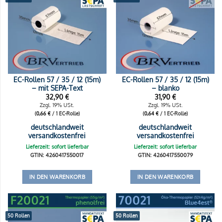
EC-Rollen 57 / 35 / 12 (15m)
EC-Rollen 57 / 35 / 12 (15m)
– mit SEPA-Text
– blanko
32,90
€
31,90
€
Zzgl. 19% USt.
Zzgl. 19% USt.
(
0,66
€
/ 1 EC-Rolle)
(
0,64
€
/ 1 EC-Rolle)
deutschlandweit
deutschlandweit
versandkostenfrei
versandkostenfrei
Lieferzeit: sofort lieferbar
Lieferzeit: sofort lieferbar
GTIN: 4260417550017
GTIN: 4260417550079
IN DEN WARENKORB
IN DEN WARENKORB
50 Rollen
50 Rollen