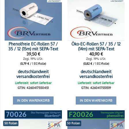
Phenolfreie EC-Rollen 57 /
Öko-EC-Rollen 57 / 35 / 12
35 / 12 (15m) mit SEPA-Text
(14m) mit SEPA-Text
39,50
€
40,90
€
Zzgl. 19% USt.
Zzgl. 19% USt.
(
0,79
€
/ 1 EC-Rolle)
(
0,82
€
/ 1 EC-Rolle)
deutschlandweit
deutschlandweit
versandkostenfrei
versandkostenfrei
Lieferzeit: sofort lieferbar
Lieferzeit: sofort lieferbar
GTIN: 4260417550451
GTIN: 4260417551519
IN DEN WARENKORB
IN DEN WARENKORB
50 Rollen
50 Rollen