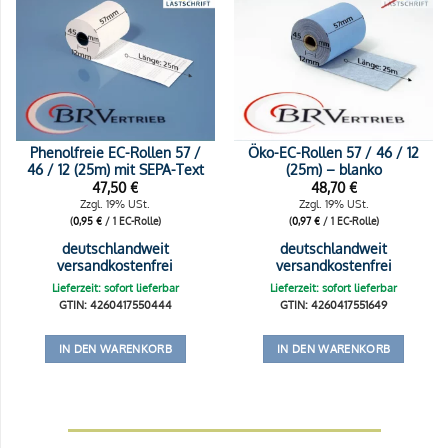
Phenolfreie EC-Rollen 57 /
Öko-EC-Rollen 57 / 46 / 12
46 / 12 (25m) mit SEPA-Text
(25m) – blanko
47,50
€
48,70
€
Zzgl. 19% USt.
Zzgl. 19% USt.
(
0,95
€
/ 1 EC-Rolle)
(
0,97
€
/ 1 EC-Rolle)
deutschlandweit
deutschlandweit
versandkostenfrei
versandkostenfrei
Lieferzeit: sofort lieferbar
Lieferzeit: sofort lieferbar
GTIN: 4260417550444
GTIN: 4260417551649
IN DEN WARENKORB
IN DEN WARENKORB