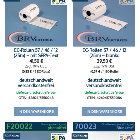
EC-Rollen 57 / 46 / 12
EC-Rollen 57 / 46 / 12
(25m) – mit SEPA-Text
(25m) – blanko
41,50
€
39,50
€
Zzgl. 19% USt.
Zzgl. 19% USt.
(
0,83
€
/ 1 EC-Rolle)
(
0,79
€
/ 1 EC-Rolle)
deutschlandweit
deutschlandweit
versandkostenfrei
versandkostenfrei
Lieferzeit: sofort lieferbar
Lieferzeit: sofort lieferbar
GTIN: 4260417550048
GTIN: 4260417550086
IN DEN WARENKORB
IN DEN WARENKORB
50 Rollen
50 Rollen