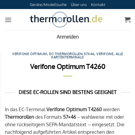
Zum
Geräte/Modellsuche
Über uns
Kontakt
Inhalt
springen
Anmelden
VERIFONE OPTIMUM
,
EC-THERMOROLLEN 57X46
,
VERIFONE
,
ALLE
KARTENTERMINALS
Verifone Optimum T4260
DIESE EC-ROLLEN SIND BESTENS GEEIGNET
In das EC-Terminal
Verifone Optimum T4260
werden
Thermorollen
des Formats
57×46
– wahlweise mit oder
ohne rückseitigem SEPA-Mandatstext – eingesetzt. Die
nachfolgend aufgeführten Artikel entsprechen den