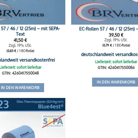
 57 / 46 / 12 (25m) – mit SEPA-
EC-Rollen 57 / 46 / 12 (25m) 
Text
39,50
€
41,50
€
Zzgl. 19% USt.
Zzgl. 19% USt.
(
0,79
€
/ 1 EC-Rolle)
(
0,83
€
/ 1 EC-Rolle)
deutschlandweit versandkos
hlandweit versandkostenfrei
Lieferzeit: sofort lieferbar
Lieferzeit: sofort lieferbar
GTIN: 4260417550086
GTIN: 4260417550048
IN DEN WARENKORB
IN DEN WARENKORB