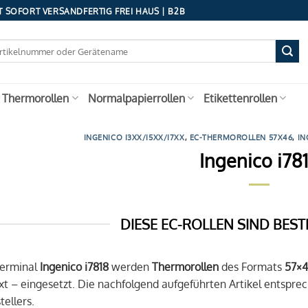
 SOFORT VERSANDFERTIG FREI HAUS | B2B
 Thermorollen
Normalpapierrollen
Etikettenrollen
INGENICO I3XX/I5XX/I7XX
,
EC-THERMOROLLEN 57X46
,
IN
Ingenico i78
DIESE EC-ROLLEN SIND BEST
Terminal
Ingenico i7818
werden
Thermorollen
des Formats
57×
t – eingesetzt. Die nachfolgend aufgeführten Artikel entsp
ellers.