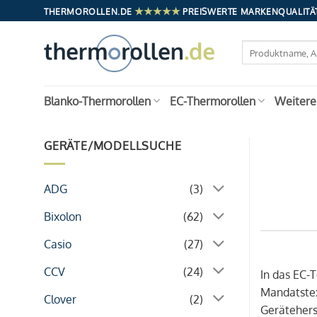
Zum
★★★★★
THERMOROLLEN.DE
PREISWERTE MARKENQUALITÄT
Inhalt
springen
Suchen
nach:
Blanko-Thermorollen
EC-Thermorollen
Weitere
GERÄTE/MODELLSUCHE
ADG
(3)
Bixolon
(62)
Casio
(27)
CCV
(24)
In das EC-
Mandatstex
Clover
(2)
Geräteherst