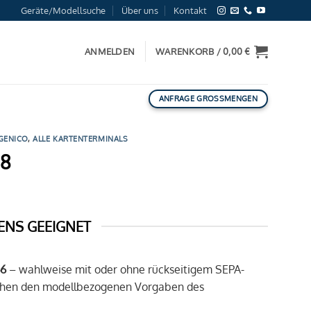
Geräte/Modellsuche
Über uns
Kontakt
ANMELDEN
WARENKORB /
0,00
€
ANFRAGE GROSSMENGEN
GENICO
,
ALLE KARTENTERMINALS
18
ENS GEEIGNET
46
– wahlweise mit oder ohne rückseitigem SEPA-
rechen den modellbezogenen Vorgaben des