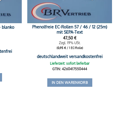
Phenolfreie EC-Rollen 57 / 46 / 12 (25m)
– blanko
mit SEPA-Text
47,50
€
Zzgl. 19% USt.
(
0,95
€
/ 1 EC-Rolle)
tenfrei
deutschlandweit versandkostenfrei
Lieferzeit: sofort lieferbar
GTIN: 4260417550444
IN DEN WARENKORB