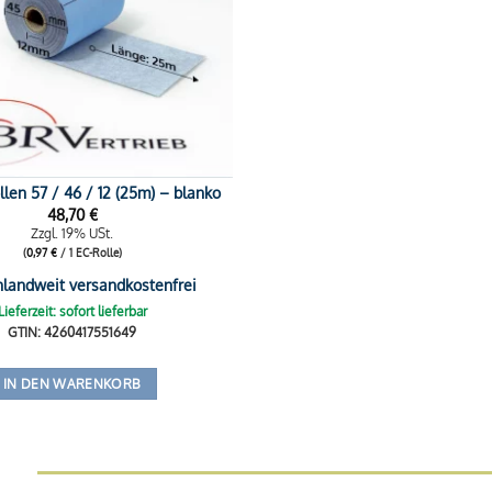
len 57 / 46 / 12 (25m) – blanko
48,70
€
Zzgl. 19% USt.
(
0,97
€
/ 1 EC-Rolle)
hlandweit versandkostenfrei
Lieferzeit: sofort lieferbar
GTIN: 4260417551649
IN DEN WARENKORB