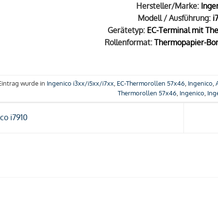
Hersteller/Marke:
Inge
Modell / Ausführung:
i
Gerätetyp:
EC-Terminal mit Th
Rollenformat:
Thermopapier-Bon
Eintrag wurde in
Ingenico i3xx/i5xx/i7xx
,
EC-Thermorollen 57x46
,
Ingenico
,
Thermorollen 57x46
,
Ingenico
,
Ing
co i7910