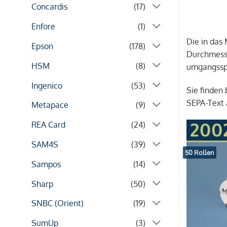
Concardis
(17)
Enfore
(1)
Die in das
Epson
(178)
Durchmesse
HSM
(8)
umgangsspr
Ingenico
(53)
Sie finden
SEPA-Text 
Metapace
(9)
REA Card
(24)
SAM4S
(39)
50 Rollen
Sampos
(14)
Sharp
(50)
SNBC (Orient)
(19)
SumUp
(3)