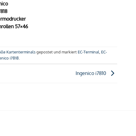
nico
7818
ermodrucker
rollen 57×46
Alle Kartenterminals
gepostet und markiert
EC-Terminal
,
EC-
enico i7818
.
Ingenico i7810