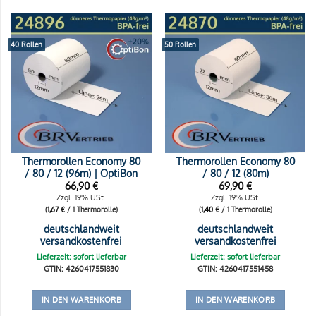
40 Rollen
50 Rollen
Thermorollen Economy 80
Thermorollen Economy 80
/ 80 / 12 (96m) | OptiBon
/ 80 / 12 (80m)
66,90
€
69,90
€
Zzgl. 19% USt.
Zzgl. 19% USt.
(
1,67
€
/ 1 Thermorolle)
(
1,40
€
/ 1 Thermorolle)
deutschlandweit
deutschlandweit
versandkostenfrei
versandkostenfrei
Lieferzeit: sofort lieferbar
Lieferzeit: sofort lieferbar
GTIN: 4260417551830
GTIN: 4260417551458
IN DEN WARENKORB
IN DEN WARENKORB