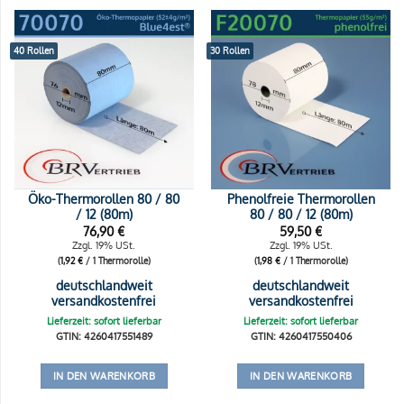
40 Rollen
30 Rollen
Öko-Thermorollen 80 / 80
Phenolfreie Thermorollen
/ 12 (80m)
80 / 80 / 12 (80m)
76,90
€
59,50
€
Zzgl. 19% USt.
Zzgl. 19% USt.
(
1,92
€
/ 1 Thermorolle)
(
1,98
€
/ 1 Thermorolle)
deutschlandweit
deutschlandweit
versandkostenfrei
versandkostenfrei
Lieferzeit: sofort lieferbar
Lieferzeit: sofort lieferbar
GTIN: 4260417551489
GTIN: 4260417550406
IN DEN WARENKORB
IN DEN WARENKORB