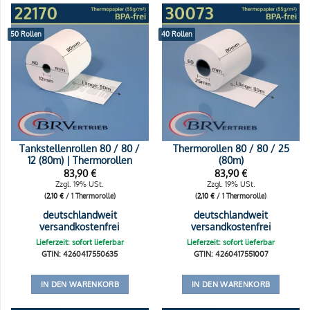
50 Rollen
40 Rollen
Tankstellenrollen 80 / 80 /
Thermorollen 80 / 80 / 25
12 (80m) | Thermorollen
(80m)
83,90
€
83,90
€
Zzgl. 19% USt.
Zzgl. 19% USt.
(
2,10
€
/ 1 Thermorolle)
(
2,10
€
/ 1 Thermorolle)
deutschlandweit
deutschlandweit
versandkostenfrei
versandkostenfrei
Lieferzeit: sofort lieferbar
Lieferzeit: sofort lieferbar
GTIN: 4260417550635
GTIN: 4260417551007
IN DEN WARENKORB
IN DEN WARENKORB