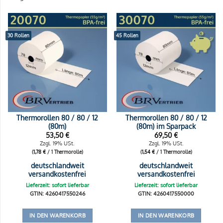
30 Rollen
45 Rollen
Thermorollen 80 / 80 / 12
Thermorollen 80 / 80 / 12
(80m)
(80m) im Sparpack
53,50
€
69,50
€
Zzgl. 19% USt.
Zzgl. 19% USt.
(
1,78
€
/ 1 Thermorolle)
(
1,54
€
/ 1 Thermorolle)
deutschlandweit
deutschlandweit
versandkostenfrei
versandkostenfrei
Lieferzeit: sofort lieferbar
Lieferzeit: sofort lieferbar
GTIN: 4260417550246
GTIN: 4260417550000
IN DEN WARENKORB
IN DEN WARENKORB