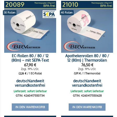
30 Rollen
40 Rollen
EC-Rollen 80 / 80 / 12
Apothekenrollen 80 / 80 /
(80m) – mit SEPA-Text
12 (80m) | Thermorollen
67,90
€
76,50
€
Zzgl. 19% USt.
Zzgl. 19% USt.
(
2,26
€
/ 1 EC-Rolle)
(
1,91
€
/ 1 Thermorolle)
deutschlandweit
deutschlandweit
versandkostenfrei
versandkostenfrei
Lieferzeit: sofort lieferbar
Lieferzeit: sofort lieferbar
GTIN: 4260417550734
GTIN: 4260417550628
IN DEN WARENKORB
IN DEN WARENKORB