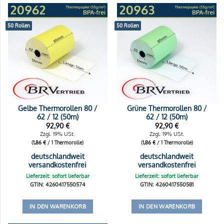
50 Rollen
50 Rollen
Gelbe Thermorollen 80 /
Grüne Thermorollen 80 /
62 / 12 (50m)
62 / 12 (50m)
92,90
€
92,90
€
Zzgl. 19% USt.
Zzgl. 19% USt.
(
1,86
€
/ 1 Thermorolle)
(
1,86
€
/ 1 Thermorolle)
deutschlandweit
deutschlandweit
versandkostenfrei
versandkostenfrei
Lieferzeit: sofort lieferbar
Lieferzeit: sofort lieferbar
GTIN: 4260417550574
GTIN: 4260417550581
IN DEN WARENKORB
IN DEN WARENKORB