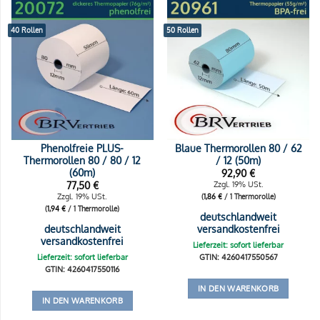
40 Rollen
50 Rollen
Phenolfreie PLUS-
Blaue Thermorollen 80 / 62
Thermorollen 80 / 80 / 12
/ 12 (50m)
(60m)
92,90
€
77,50
€
Zzgl. 19% USt.
Zzgl. 19% USt.
(
1,86
€
/ 1 Thermorolle)
(
1,94
€
/ 1 Thermorolle)
deutschlandweit
deutschlandweit
versandkostenfrei
versandkostenfrei
Lieferzeit: sofort lieferbar
Lieferzeit: sofort lieferbar
GTIN: 4260417550567
GTIN: 4260417550116
IN DEN WARENKORB
IN DEN WARENKORB