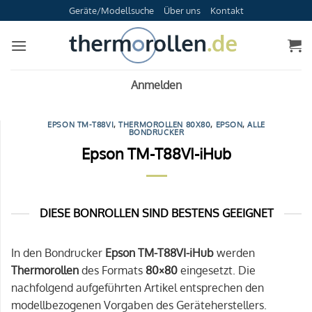
Zum
Geräte/Modellsuche
Über uns
Kontakt
Inhalt
springen
Anmelden
EPSON TM-T88VI
,
THERMOROLLEN 80X80
,
EPSON
,
ALLE
BONDRUCKER
Epson TM-T88VI-iHub
DIESE BONROLLEN SIND BESTENS GEEIGNET
In den Bondrucker
Epson TM-T88VI-iHub
werden
Thermorollen
des Formats
80×80
eingesetzt. Die
nachfolgend aufgeführten Artikel entsprechen den
modellbezogenen Vorgaben des Geräteherstellers.