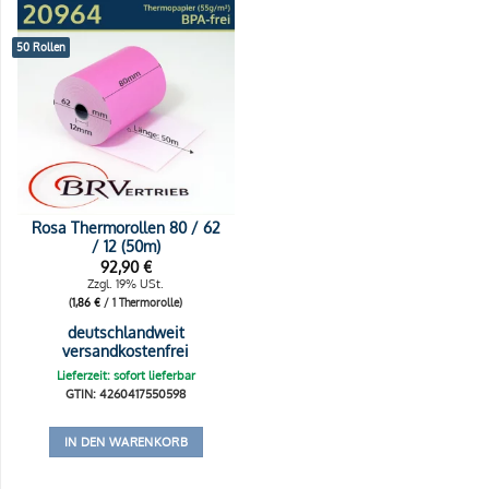
50 Rollen
Rosa Thermorollen 80 / 62
/ 12 (50m)
92,90
€
Zzgl. 19% USt.
(
1,86
€
/ 1 Thermorolle)
deutschlandweit
versandkostenfrei
Lieferzeit: sofort lieferbar
GTIN: 4260417550598
IN DEN WARENKORB