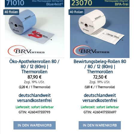
40 Rollen
40 Rollen
Öko-Apothekenrollen 80 /
Bewirtungsbeleg-Rollen 80
80 / 12 (80m) |
/ 80 / 12 (80m) |
Thermorollen
Thermorollen
87,90
€
72,50
€
Zzgl. 19% USt.
Zzgl. 19% USt.
(
2,20
€
/ 1 Thermorolle)
(
1,81
€
/ 1 Thermorolle)
deutschlandweit
deutschlandweit
versandkostenfrei
versandkostenfrei
Lieferzeit: sofort lieferbar
Lieferzeit: sofort lieferbar
GTIN: 4260417551793
GTIN: 4260417550697
IN DEN WARENKORB
IN DEN WARENKORB