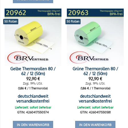
50 Rollen
50 Rollen
Gelbe Thermorollen 80 /
Grüne Thermorollen 80 /
62 / 12 (50m)
62 / 12 (50m)
92,90
€
92,90
€
Zzgl. 19% USt.
Zzgl. 19% USt.
(
1,86
€
/ 1 Thermorolle)
(
1,86
€
/ 1 Thermorolle)
deutschlandweit
deutschlandweit
versandkostenfrei
versandkostenfrei
Lieferzeit: sofort lieferbar
Lieferzeit: sofort lieferbar
GTIN: 4260417550574
GTIN: 4260417550581
IN DEN WARENKORB
IN DEN WARENKORB