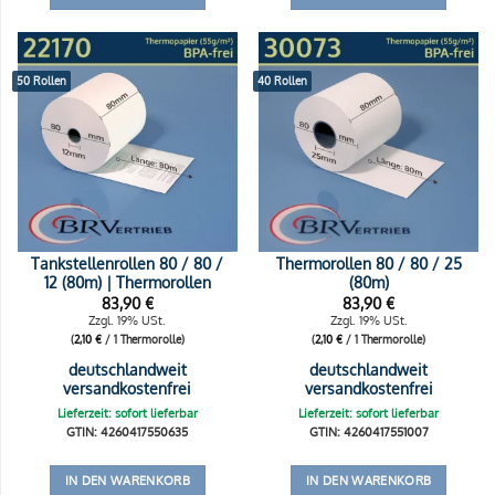
50 Rollen
40 Rollen
Tankstellenrollen 80 / 80 /
Thermorollen 80 / 80 / 25
12 (80m) | Thermorollen
(80m)
83,90
€
83,90
€
Zzgl. 19% USt.
Zzgl. 19% USt.
(
2,10
€
/ 1 Thermorolle)
(
2,10
€
/ 1 Thermorolle)
deutschlandweit
deutschlandweit
versandkostenfrei
versandkostenfrei
Lieferzeit: sofort lieferbar
Lieferzeit: sofort lieferbar
GTIN: 4260417550635
GTIN: 4260417551007
IN DEN WARENKORB
IN DEN WARENKORB