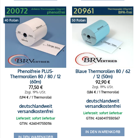
40 Rollen
50 Rollen
Phenolfreie PLUS-
Blaue Thermorollen 80 / 62
Thermorollen 80 / 80 / 12
/ 12 (50m)
(60m)
92,90
€
77,50
€
Zzgl. 19% USt.
Zzgl. 19% USt.
(
1,86
€
/ 1 Thermorolle)
(
1,94
€
/ 1 Thermorolle)
deutschlandweit
deutschlandweit
versandkostenfrei
versandkostenfrei
Lieferzeit: sofort lieferbar
Lieferzeit: sofort lieferbar
GTIN: 4260417550567
GTIN: 4260417550116
IN DEN WARENKORB
IN DEN WARENKORB