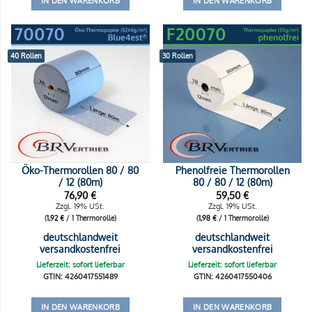
IN DEN WARENKORB
IN DEN WARENKORB
40 Rollen
30 Rollen
Öko-Thermorollen 80 / 80
Phenolfreie Thermorollen
/ 12 (80m)
80 / 80 / 12 (80m)
76,90
€
59,50
€
Zzgl. 19% USt.
Zzgl. 19% USt.
(
1,92
€
/ 1 Thermorolle)
(
1,98
€
/ 1 Thermorolle)
deutschlandweit
deutschlandweit
versandkostenfrei
versandkostenfrei
Lieferzeit: sofort lieferbar
Lieferzeit: sofort lieferbar
GTIN: 4260417551489
GTIN: 4260417550406
IN DEN WARENKORB
IN DEN WARENKORB