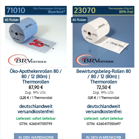
40 Rollen
40 Rollen
Öko-Apothekenrollen 80 /
Bewirtungsbeleg-Rollen 80
80 / 12 (80m) |
/ 80 / 12 (80m) |
Thermorollen
Thermorollen
87,90
€
72,50
€
Zzgl. 19% USt.
Zzgl. 19% USt.
(
2,20
€
/ 1 Thermorolle)
(
1,81
€
/ 1 Thermorolle)
deutschlandweit
deutschlandweit
versandkostenfrei
versandkostenfrei
Lieferzeit: sofort lieferbar
Lieferzeit: sofort lieferbar
GTIN: 4260417551793
GTIN: 4260417550697
IN DEN WARENKORB
IN DEN WARENKORB