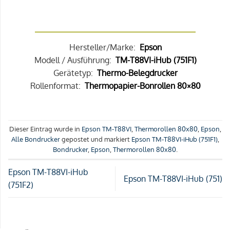
Hersteller/Marke:
Epson
Modell / Ausführung:
TM-T88VI-iHub (751F1)
Gerätetyp:
Thermo-Belegdrucker
Rollenformat:
Thermopapier-Bonrollen 80×80
Dieser Eintrag wurde in
Epson TM-T88VI
,
Thermorollen 80x80
,
Epson
,
Alle Bondrucker
gepostet und markiert
Epson TM-T88VI-iHub (751F1)
,
Bondrucker
,
Epson
,
Thermorollen 80x80
.
Epson TM-T88VI-iHub
Epson TM-T88VI-iHub (751)
(751F2)