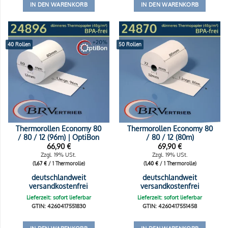
IN DEN WARENKORB
IN DEN WARENKORB
40 Rollen
50 Rollen
Thermorollen Economy 80
Thermorollen Economy 80
/ 80 / 12 (96m) | OptiBon
/ 80 / 12 (80m)
66,90
€
69,90
€
Zzgl. 19% USt.
Zzgl. 19% USt.
(
1,67
€
/ 1 Thermorolle)
(
1,40
€
/ 1 Thermorolle)
deutschlandweit
deutschlandweit
versandkostenfrei
versandkostenfrei
Lieferzeit: sofort lieferbar
Lieferzeit: sofort lieferbar
GTIN: 4260417551830
GTIN: 4260417551458