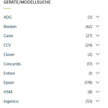
GERÄTE/MODELLSUCHE
ADG
(3)
Bixolon
(62)
Casio
(27)
CCV
(24)
Clover
(2)
Concardis
(17)
Enfore
(1)
Epson
(178)
HSM
(8)
Ingenico
(53)