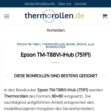
Zum
Geräte/Modellsuche
Über uns
Kontakt
Inhalt
springen
Anmelden
EPSON TM-T88VI
,
THERMOROLLEN 80X80
,
EPSON
,
ALLE
BONDRUCKER
Epson TM-T88VI-iHub (751F1)
DIESE BONROLLEN SIND BESTENS GEEIGNET
In den Bondrucker
Epson TM-T88VI-iHub (751F1)
werden
Thermorollen
des Formats
80×80
eingesetzt. Die
nachfolgend aufgeführten Artikel entsprechen den
modellbezogenen Vorgaben des Geräteherstellers.