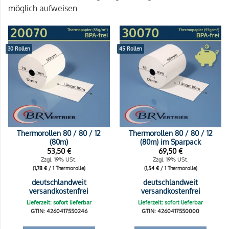
möglich aufweisen.
30 Rollen
45 Rollen
Thermorollen 80 / 80 / 12
Thermorollen 80 / 80 / 12
(80m)
(80m) im Sparpack
53,50
€
69,50
€
Zzgl. 19% USt.
Zzgl. 19% USt.
(
1,78
€
/ 1 Thermorolle)
(
1,54
€
/ 1 Thermorolle)
deutschlandweit
deutschlandweit
versandkostenfrei
versandkostenfrei
Lieferzeit: sofort lieferbar
Lieferzeit: sofort lieferbar
GTIN: 4260417550246
GTIN: 4260417550000