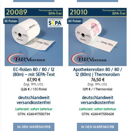
30 Rollen
40 Rollen
EC-Rollen 80 / 80 / 12
Apothekenrollen 80 / 80 /
(80m) – mit SEPA-Text
12 (80m) | Thermorollen
67,90
€
76,50
€
Zzgl. 19% USt.
Zzgl. 19% USt.
(
2,26
€
/ 1 EC-Rolle)
(
1,91
€
/ 1 Thermorolle)
deutschlandweit
deutschlandweit
versandkostenfrei
versandkostenfrei
Lieferzeit: sofort lieferbar
Lieferzeit: sofort lieferbar
GTIN: 4260417550734
GTIN: 4260417550628
IN DEN WARENKORB
IN DEN WARENKORB