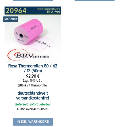
50 Rollen
Rosa Thermorollen 80 / 62
/ 12 (50m)
92,90
€
Zzgl. 19% USt.
(
1,86
€
/ 1 Thermorolle)
deutschlandweit
versandkostenfrei
Lieferzeit: sofort lieferbar
GTIN: 4260417550598
IN DEN WARENKORB