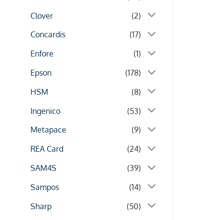
Clover
(2)
Concardis
(17)
Enfore
(1)
Epson
(178)
HSM
(8)
Ingenico
(53)
Metapace
(9)
REA Card
(24)
SAM4S
(39)
Sampos
(14)
Sharp
(50)