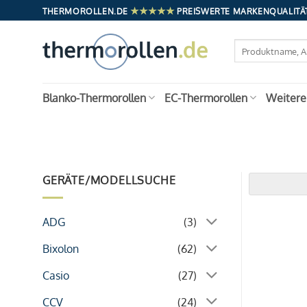
Zum
★★★★★
THERMOROLLEN.DE
PREISWERTE MARKENQUALITÄT
Inhalt
springen
Suchen
nach:
Blanko-Thermorollen
EC-Thermorollen
Weitere
GERÄTE/MODELLSUCHE
ADG
(3)
Bixolon
(62)
Casio
(27)
CCV
(24)