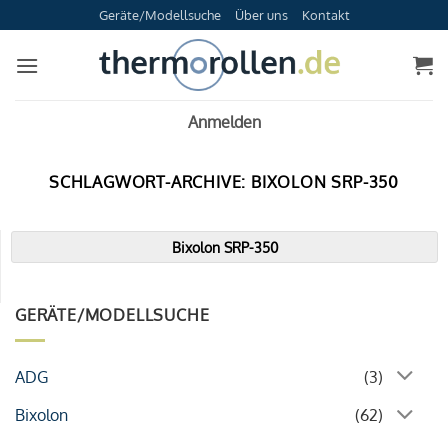
Zum
Geräte/Modellsuche
Über uns
Kontakt
Inhalt
springen
Anmelden
SCHLAGWORT-ARCHIVE:
BIXOLON SRP-350
Bixolon SRP-350
GERÄTE/MODELLSUCHE
ADG
(3)
Bixolon
(62)