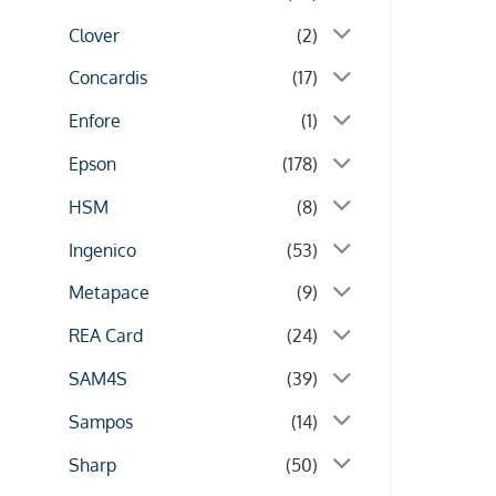
Clover
(2)
Concardis
(17)
Enfore
(1)
Epson
(178)
HSM
(8)
Ingenico
(53)
Metapace
(9)
REA Card
(24)
SAM4S
(39)
Sampos
(14)
Sharp
(50)