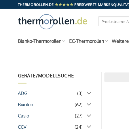
Zum
★★★★★
THERMOROLLEN.DE
PREISWERTE MARKENQUALITÄT
Inhalt
springen
Suchen
nach:
Blanko-Thermorollen
EC-Thermorollen
Weitere
GERÄTE/MODELLSUCHE
ADG
(3)
Bixolon
(62)
Casio
(27)
CCV
(24)