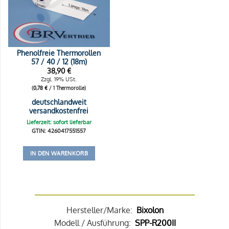
Phenolfreie Thermorollen
57 / 40 / 12 (18m)
38,90
€
Zzgl. 19% USt.
(
0,78
€
/ 1 Thermorolle)
deutschlandweit
versandkostenfrei
Lieferzeit: sofort lieferbar
GTIN: 4260417551557
IN DEN WARENKORB
Hersteller/Marke:
Bixolon
Modell / Ausführung:
SPP-R200II