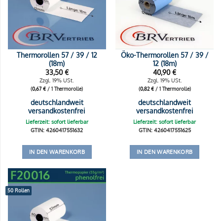
Thermorollen 57 / 39 / 12
Öko-Thermorollen 57 / 39 /
(18m)
12 (18m)
33,50
€
40,90
€
Zzgl. 19% USt.
Zzgl. 19% USt.
(
0,67
€
/ 1 Thermorolle)
(
0,82
€
/ 1 Thermorolle)
deutschlandweit
deutschlandweit
versandkostenfrei
versandkostenfrei
Lieferzeit: sofort lieferbar
Lieferzeit: sofort lieferbar
GTIN: 4260417551632
GTIN: 4260417551625
IN DEN WARENKORB
IN DEN WARENKORB
50 Rollen