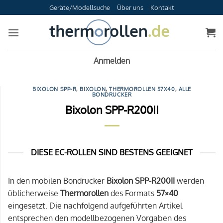
Zum
Geräte/Modellsuche
Über uns
Kontakt
Inhalt
springen
Anmelden
BIXOLON SPP-R
,
BIXOLON
,
THERMOROLLEN 57X40
,
ALLE
BONDRUCKER
Bixolon SPP-R200II
DIESE EC-ROLLEN SIND BESTENS GEEIGNET
In den mobilen Bondrucker
Bixolon SPP-R200II
werden
üblicherweise
Thermorollen
des Formats
57×40
eingesetzt. Die nachfolgend aufgeführten Artikel
entsprechen den modellbezogenen Vorgaben des