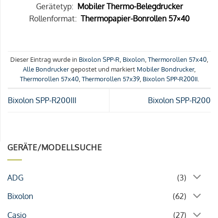
Gerätetyp:
Mobiler Thermo-Belegdrucker
Rollenformat:
Thermopapier-Bonrollen 57×40
Dieser Eintrag wurde in
Bixolon SPP-R
,
Bixolon
,
Thermorollen 57x40
,
Alle Bondrucker
gepostet und markiert
Mobiler Bondrucker
,
Thermorollen 57x40
,
Thermorollen 57x39
,
Bixolon SPP-R200II
.
Bixolon SPP-R200III
Bixolon SPP-R200
GERÄTE/MODELLSUCHE
ADG
(3)
Bixolon
(62)
Casio
(27)