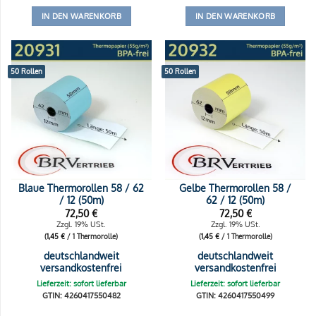
IN DEN WARENKORB
IN DEN WARENKORB
50 Rollen
50 Rollen
Blaue Thermorollen 58 / 62
Gelbe Thermorollen 58 /
/ 12 (50m)
62 / 12 (50m)
72,50
€
72,50
€
Zzgl. 19% USt.
Zzgl. 19% USt.
(
1,45
€
/ 1 Thermorolle)
(
1,45
€
/ 1 Thermorolle)
deutschlandweit
deutschlandweit
versandkostenfrei
versandkostenfrei
Lieferzeit: sofort lieferbar
Lieferzeit: sofort lieferbar
GTIN: 4260417550482
GTIN: 4260417550499