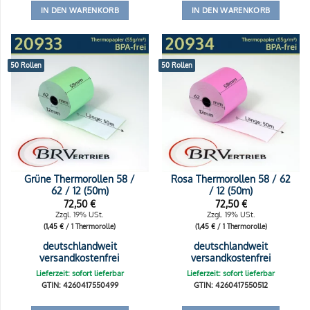
IN DEN WARENKORB
IN DEN WARENKORB
50 Rollen
50 Rollen
Grüne Thermorollen 58 /
Rosa Thermorollen 58 / 62
62 / 12 (50m)
/ 12 (50m)
72,50
€
72,50
€
Zzgl. 19% USt.
Zzgl. 19% USt.
(
1,45
€
/ 1 Thermorolle)
(
1,45
€
/ 1 Thermorolle)
deutschlandweit
deutschlandweit
versandkostenfrei
versandkostenfrei
Lieferzeit: sofort lieferbar
Lieferzeit: sofort lieferbar
GTIN: 4260417550499
GTIN: 4260417550512