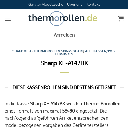
Zum
Geräte/Modellsuche
Über uns
Kontakt
Inhalt
springen
Anmelden
SHARP XE-A
,
THERMOROLLEN 58X62
,
SHARP
,
ALLE KASSEN/POS-
TERMINALS
Sharp XE-A147BK
DIESE KASSENROLLEN SIND BESTENS GEEIGNET
In die Kasse
Sharp XE-A147BK
werden
Thermo-Bonrollen
eines Formats von maximal
58×80
eingesetzt. Die
nachfolgend aufgeführten Artikel entsprechen den
modellbezogenen Vorgaben des Geräteherstellers.