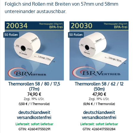
Folglich sind Rollen mit Breiten von 57mm und 58mm
untereinander austauschbar.
50 Rollen
50 Rollen
Thermorollen 58 / 80 / 17,5
Thermorollen 58 / 62 / 12
(77m)
(50m)
74,90
€
47,90
€
Zzgl. 19% USt.
Zzgl. 19% USt.
(
1,50
€
/ 1 Thermorolle)
(
0,96
€
/ 1 Thermorolle)
deutschlandweit
deutschlandweit
versandkostenfrei
versandkostenfrei
Lieferzeit: sofort lieferbar
Lieferzeit: sofort lieferbar
GTIN: 4260417550291
GTIN: 4260417550284