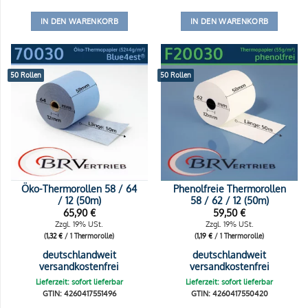
IN DEN WARENKORB
IN DEN WARENKORB
50 Rollen
50 Rollen
Öko-Thermorollen 58 / 64
Phenolfreie Thermorollen
/ 12 (50m)
58 / 62 / 12 (50m)
65,90
€
59,50
€
Zzgl. 19% USt.
Zzgl. 19% USt.
(
1,32
€
/ 1 Thermorolle)
(
1,19
€
/ 1 Thermorolle)
deutschlandweit
deutschlandweit
versandkostenfrei
versandkostenfrei
Lieferzeit: sofort lieferbar
Lieferzeit: sofort lieferbar
GTIN: 4260417551496
GTIN: 4260417550420