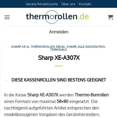
Zum
Geräte/Modellsuche
Über uns
Kontakt
Inhalt
springen
Anmelden
SHARP XE-A
,
THERMOROLLEN 58X62
,
SHARP
,
ALLE KASSEN/POS-
TERMINALS
Sharp XE-A307X
DIESE KASSENROLLEN SIND BESTENS GEEIGNET
In die Kasse
Sharp XE-A307X
werden
Thermo-Bonrollen
eines Formats von maximal
58×80
eingesetzt. Die
nachfolgend aufgeführten Artikel entsprechen den
modellbezogenen Vorgaben des Geräteherstellers.