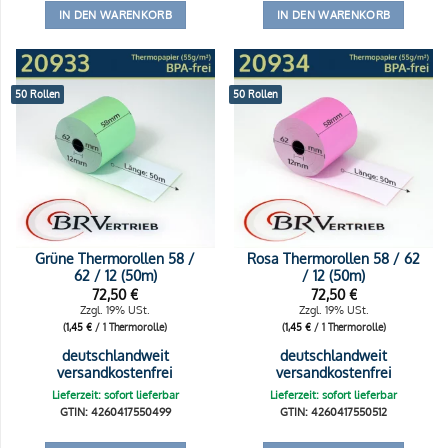
IN DEN WARENKORB
IN DEN WARENKORB
50 Rollen
50 Rollen
Grüne Thermorollen 58 /
Rosa Thermorollen 58 / 62
62 / 12 (50m)
/ 12 (50m)
72,50
€
72,50
€
Zzgl. 19% USt.
Zzgl. 19% USt.
(
1,45
€
/ 1 Thermorolle)
(
1,45
€
/ 1 Thermorolle)
deutschlandweit
deutschlandweit
versandkostenfrei
versandkostenfrei
Lieferzeit: sofort lieferbar
Lieferzeit: sofort lieferbar
GTIN: 4260417550499
GTIN: 4260417550512