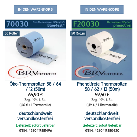
IN DEN WARENKORB
IN DEN WARENKORB
50 Rollen
50 Rollen
Öko-Thermorollen 58 / 64
Phenolfreie Thermorollen
/ 12 (50m)
58 / 62 / 12 (50m)
65,90
€
59,50
€
Zzgl. 19% USt.
Zzgl. 19% USt.
(
1,32
€
/ 1 Thermorolle)
(
1,19
€
/ 1 Thermorolle)
deutschlandweit
deutschlandweit
versandkostenfrei
versandkostenfrei
Lieferzeit: sofort lieferbar
Lieferzeit: sofort lieferbar
GTIN: 4260417551496
GTIN: 4260417550420