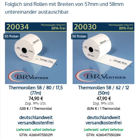
Folglich sind Rollen mit Breiten von 57mm und 58mm
untereinander austauschbar.
50 Rollen
50 Rollen
Thermorollen 58 / 80 / 17,5
Thermorollen 58 / 62 / 12
(77m)
(50m)
74,90
€
47,90
€
Zzgl. 19% USt.
Zzgl. 19% USt.
(
1,50
€
/ 1 Thermorolle)
(
0,96
€
/ 1 Thermorolle)
deutschlandweit
deutschlandweit
versandkostenfrei
versandkostenfrei
Lieferzeit: sofort lieferbar
Lieferzeit: sofort lieferbar
GTIN: 4260417550291
GTIN: 4260417550284