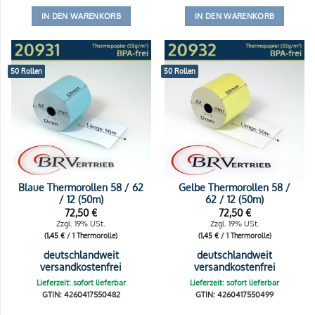
IN DEN WARENKORB
IN DEN WARENKORB
50 Rollen
50 Rollen
Blaue Thermorollen 58 / 62
Gelbe Thermorollen 58 /
/ 12 (50m)
62 / 12 (50m)
72,50
€
72,50
€
Zzgl. 19% USt.
Zzgl. 19% USt.
(
1,45
€
/ 1 Thermorolle)
(
1,45
€
/ 1 Thermorolle)
deutschlandweit
deutschlandweit
versandkostenfrei
versandkostenfrei
Lieferzeit: sofort lieferbar
Lieferzeit: sofort lieferbar
GTIN: 4260417550482
GTIN: 4260417550499