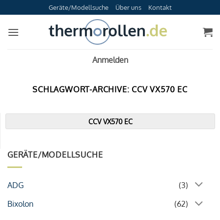
Zum
Geräte/Modellsuche
Über uns
Kontakt
Inhalt
springen
Anmelden
SCHLAGWORT-ARCHIVE:
CCV VX570 EC
CCV VX570 EC
GERÄTE/MODELLSUCHE
ADG
(3)
Bixolon
(62)