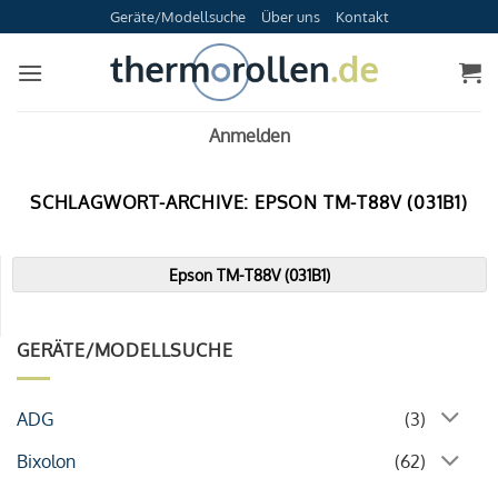
Zum
Geräte/Modellsuche
Über uns
Kontakt
Inhalt
springen
Anmelden
SCHLAGWORT-ARCHIVE:
EPSON TM-T88V (031B1)
Epson TM-T88V (031B1)
GERÄTE/MODELLSUCHE
ADG
(3)
Bixolon
(62)