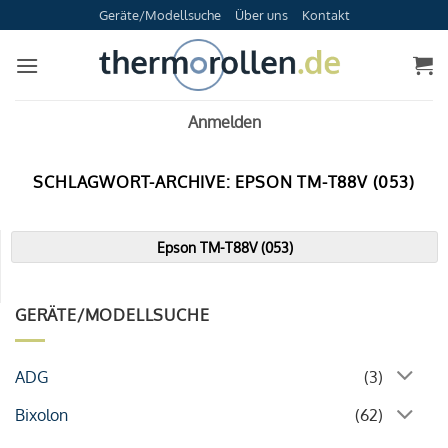
Zum
Geräte/Modellsuche
Über uns
Kontakt
Inhalt
springen
Anmelden
SCHLAGWORT-ARCHIVE:
EPSON TM-T88V (053)
Epson TM-T88V (053)
GERÄTE/MODELLSUCHE
ADG
(3)
Bixolon
(62)