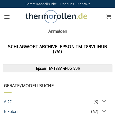
Zum
Geräte/Modellsuche
Über uns
Kontakt
Inhalt
springen
Anmelden
SCHLAGWORT-ARCHIVE:
EPSON TM-T88VI-IHUB
(751)
Epson TM-T88VI-iHub (751)
GERÄTE/MODELLSUCHE
ADG
(3)
Bixolon
(62)