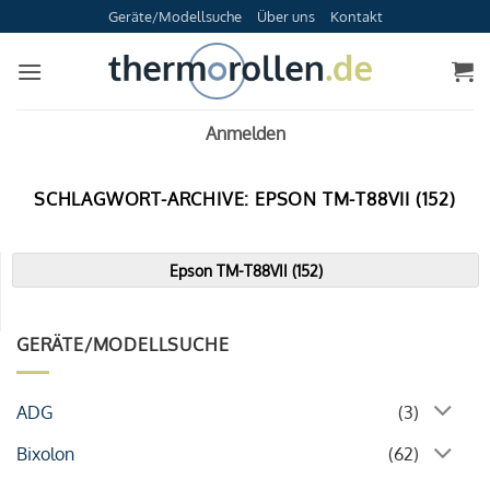
Zum
Geräte/Modellsuche
Über uns
Kontakt
Inhalt
springen
Anmelden
SCHLAGWORT-ARCHIVE:
EPSON TM-T88VII (152)
Epson TM-T88VII (152)
GERÄTE/MODELLSUCHE
ADG
(3)
Bixolon
(62)