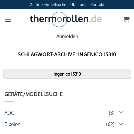
Zum
Geräte/Modellsuche
Über uns
Kontakt
Inhalt
springen
Anmelden
SCHLAGWORT-ARCHIVE:
INGENICO I5310
Ingenico i5310
GERÄTE/MODELLSUCHE
ADG
(3)
Bixolon
(62)