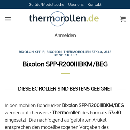
Zum
Geräte/Modellsuche
Über uns
Kontakt
Inhalt
springen
Anmelden
BIXOLON SPP-R
,
BIXOLON
,
THERMOROLLEN 57X40
,
ALLE
BONDRUCKER
Bixolon SPP-R200IIIBKM/BEG
DIESE EC-ROLLEN SIND BESTENS GEEIGNET
In den mobilen Bondrucker
Bixolon SPP-R200IIIBKM/BEG
werden üblicherweise
Thermorollen
des Formats
57×40
eingesetzt. Die nachfolgend aufgeführten Artikel
entsprechen den modellbezogenen Vorgaben des