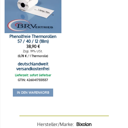
Phenolfreie Thermorollen
57 / 40 / 12 (18m)
38,90
€
Zzgl. 19% USt.
(
0,78
€
/ 1 Thermorolle)
deutschlandweit
versandkostenfrei
Lieferzeit: sofort lieferbar
GTIN: 4260417551557
IN DEN WARENKORB
Hersteller/Marke:
Bixolon