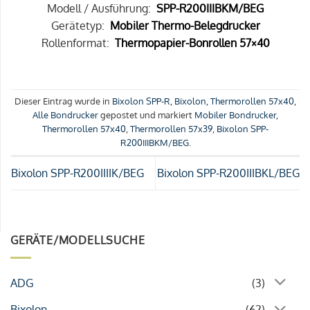
Modell / Ausführung:
SPP-R200IIIBKM/BEG
Gerätetyp:
Mobiler Thermo-Belegdrucker
Rollenformat:
Thermopapier-Bonrollen 57×40
Dieser Eintrag wurde in
Bixolon SPP-R
,
Bixolon
,
Thermorollen 57x40
,
Alle Bondrucker
gepostet und markiert
Mobiler Bondrucker
,
Thermorollen 57x40
,
Thermorollen 57x39
,
Bixolon SPP-
R200IIIBKM/BEG
.
Bixolon SPP-R200IIIIK/BEG
Bixolon SPP-R200IIIBKL/BEG
GERÄTE/MODELLSUCHE
ADG
(3)
Bixolon
(62)