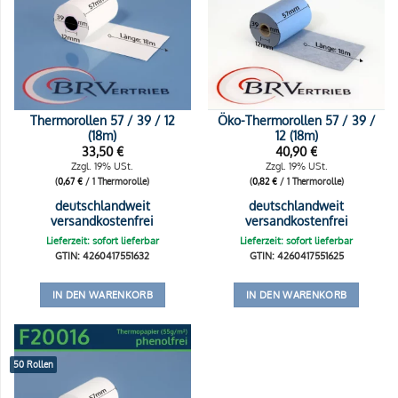
Thermorollen 57 / 39 / 12
Öko-Thermorollen 57 / 39 /
(18m)
12 (18m)
33,50
€
40,90
€
Zzgl. 19% USt.
Zzgl. 19% USt.
(
0,67
€
/ 1 Thermorolle)
(
0,82
€
/ 1 Thermorolle)
deutschlandweit
deutschlandweit
versandkostenfrei
versandkostenfrei
Lieferzeit: sofort lieferbar
Lieferzeit: sofort lieferbar
GTIN: 4260417551632
GTIN: 4260417551625
IN DEN WARENKORB
IN DEN WARENKORB
50 Rollen