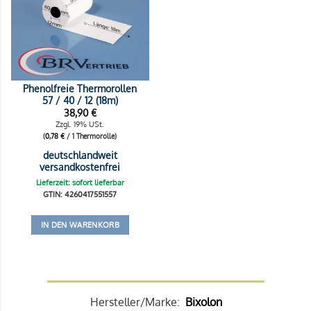
Phenolfreie Thermorollen
57 / 40 / 12 (18m)
38,90
€
Zzgl. 19% USt.
(
0,78
€
/ 1 Thermorolle)
deutschlandweit
versandkostenfrei
Lieferzeit: sofort lieferbar
GTIN: 4260417551557
IN DEN WARENKORB
Hersteller/Marke:
Bixolon