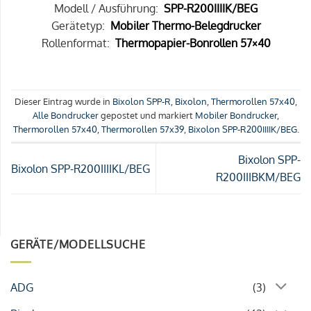
Modell / Ausführung:
SPP-R200IIIIK/BEG
Gerätetyp:
Mobiler Thermo-Belegdrucker
Rollenformat:
Thermopapier-Bonrollen 57×40
Dieser Eintrag wurde in
Bixolon SPP-R
,
Bixolon
,
Thermorollen 57x40
,
Alle Bondrucker
gepostet und markiert
Mobiler Bondrucker
,
Thermorollen 57x40
,
Thermorollen 57x39
,
Bixolon SPP-R200IIIIK/BEG
.
Bixolon SPP-
Bixolon SPP-R200IIIIKL/BEG
R200IIIBKM/BEG
GERÄTE/MODELLSUCHE
ADG
(3)