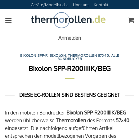
Zum
Geräte/Modellsuche
Über uns
Kontakt
Inhalt
springen
Anmelden
BIXOLON SPP-R
,
BIXOLON
,
THERMOROLLEN 57X40
,
ALLE
BONDRUCKER
Bixolon SPP-R200IIIIK/BEG
DIESE EC-ROLLEN SIND BESTENS GEEIGNET
In den mobilen Bondrucker
Bixolon SPP-R200IIIIK/BEG
werden üblicherweise
Thermorollen
des Formats
57×40
eingesetzt. Die nachfolgend aufgeführten Artikel
entsprechen den modellbezogenen Vorgaben des