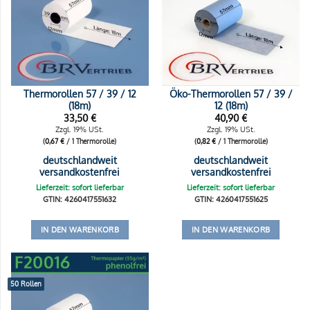
Thermorollen 57 / 39 / 12
Öko-Thermorollen 57 / 39 /
(18m)
12 (18m)
33,50
€
40,90
€
Zzgl. 19% USt.
Zzgl. 19% USt.
(
0,67
€
/ 1 Thermorolle)
(
0,82
€
/ 1 Thermorolle)
deutschlandweit
deutschlandweit
versandkostenfrei
versandkostenfrei
Lieferzeit: sofort lieferbar
Lieferzeit: sofort lieferbar
GTIN: 4260417551632
GTIN: 4260417551625
IN DEN WARENKORB
IN DEN WARENKORB
50 Rollen