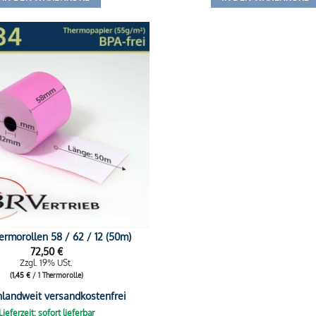
rmorollen 58 / 62 / 12 (50m)
72,50
€
Zzgl. 19% USt.
(
1,45
€
/ 1 Thermorolle)
hlandweit versandkostenfrei
Lieferzeit: sofort lieferbar