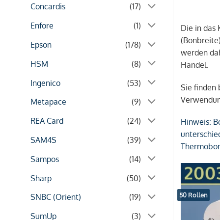
Concardis
(17)
Enfore
(1)
Die in das
(Bonbreite
Epson
(178)
werden dah
HSM
(8)
Handel.
Ingenico
(53)
Sie finden
Verwendun
Metapace
(9)
REA Card
(24)
Hinweis:
Bo
unterschie
SAM4S
(39)
Thermobonr
Sampos
(14)
Sharp
(50)
50 Rollen
SNBC (Orient)
(19)
SumUp
(3)