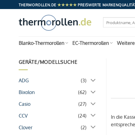
Zum
★★★★★
THERMOROLLEN.DE
PREISWERTE MARKENQUALITÄT
Inhalt
springen
Suchen
nach:
Blanko-Thermorollen
EC-Thermorollen
Weitere
GERÄTE/MODELLSUCHE
ADG
(3)
Bixolon
(62)
Casio
(27)
CCV
(24)
In die Kas
entspreche
Clover
(2)