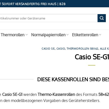
 SOFORT VERSANDFERTIG FREI HAUS | B2B
 Thermorollen
Normalpapierrollen
Etikettenrollen
CASIO SE
,
CASIO
,
THERMOROLLEN 58X62
,
ALLE 
Casio SE-G1
DIESE KASSENROLLEN SIND BE
se
Casio SE-G1
werden
Thermo-Kassenrollen
des Formats
58×62
n den modellbezogenen Vorgaben des Geräteherstellers.