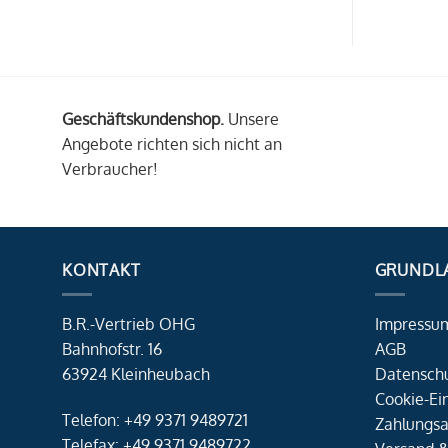
Geschäftskundenshop.
Unsere
Angebote richten sich nicht an
Verbraucher!
KONTAKT
GRUNDL
B.R.-Vertrieb OHG
Impressu
Bahnhofstr. 16
AGB
63924 Kleinheubach
Datensch
Cookie-Ei
Telefon: +49 9371 9489721
Zahlungsa
Telefax: +49 9371 9489722