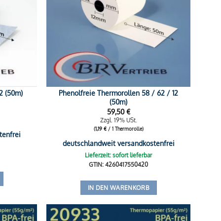
Phenolfreie Thermorollen 58 / 62 / 12
2 (50m)
(50m)
59,50
€
Zzgl. 19% USt.
(
1,19
€
/ 1 Thermorolle)
tenfrei
deutschlandweit versandkostenfrei
Lieferzeit: sofort lieferbar
GTIN: 4260417550420
IN DEN WARENKORB