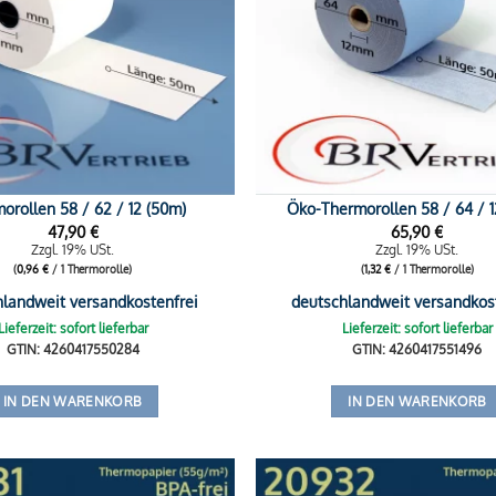
orollen 58 / 62 / 12 (50m)
Öko-Thermorollen 58 / 64 / 1
47,90
€
65,90
€
Zzgl. 19% USt.
Zzgl. 19% USt.
(
0,96
€
/ 1 Thermorolle)
(
1,32
€
/ 1 Thermorolle)
hlandweit versandkostenfrei
deutschlandweit versandkos
Lieferzeit: sofort lieferbar
Lieferzeit: sofort lieferbar
GTIN: 4260417550284
GTIN: 4260417551496
IN DEN WARENKORB
IN DEN WARENKORB