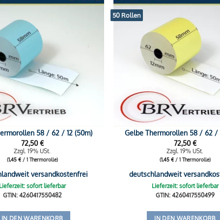
50 Rollen
ermorollen 58 / 62 / 12 (50m)
Gelbe Thermorollen 58 / 62 / 
72,50
€
72,50
€
Zzgl. 19% USt.
Zzgl. 19% USt.
(
1,45
€
/ 1 Thermorolle)
(
1,45
€
/ 1 Thermorolle)
hlandweit versandkostenfrei
deutschlandweit versandkos
Lieferzeit: sofort lieferbar
Lieferzeit: sofort lieferbar
GTIN: 4260417550482
GTIN: 4260417550499
IN DEN WARENKORB
IN DEN WARENKORB