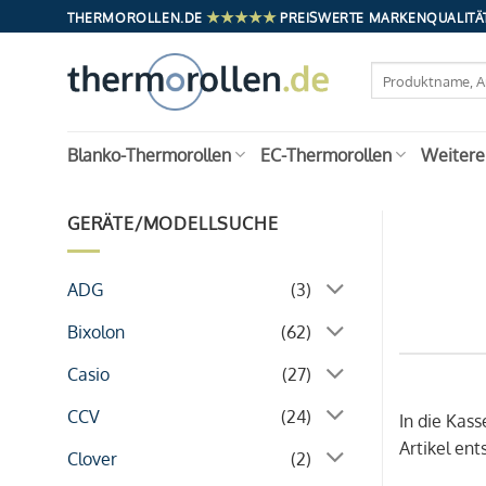
Zum
★★★★★
THERMOROLLEN.DE
PREISWERTE MARKENQUALITÄT
Inhalt
springen
Suchen
nach:
Blanko-Thermorollen
EC-Thermorollen
Weitere
GERÄTE/MODELLSUCHE
ADG
(3)
Bixolon
(62)
Casio
(27)
CCV
(24)
In die Kas
Artikel en
Clover
(2)