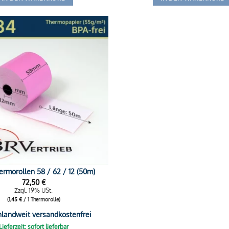
rmorollen 58 / 62 / 12 (50m)
72,50
€
Zzgl. 19% USt.
(
1,45
€
/ 1 Thermorolle)
hlandweit versandkostenfrei
Lieferzeit: sofort lieferbar