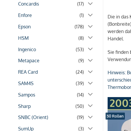
Concardis
(17)
Enfore
(1)
Die in das
(Bonbreite
Epson
(178)
werden dah
HSM
(8)
Handel.
Ingenico
(53)
Sie finden
Verwendun
Metapace
(9)
REA Card
(24)
Hinweis:
Bo
unterschie
SAM4S
(39)
Thermobonr
Sampos
(14)
Sharp
(50)
50 Rollen
SNBC (Orient)
(19)
SumUp
(3)