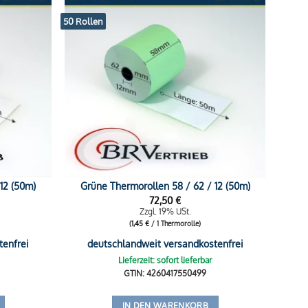
50 Rollen
12 (50m)
Grüne Thermorollen 58 / 62 / 12 (50m)
72,50
€
Zzgl. 19% USt.
(
1,45
€
/ 1 Thermorolle)
tenfrei
deutschlandweit versandkostenfrei
Lieferzeit: sofort lieferbar
GTIN: 4260417550499
IN DEN WARENKORB