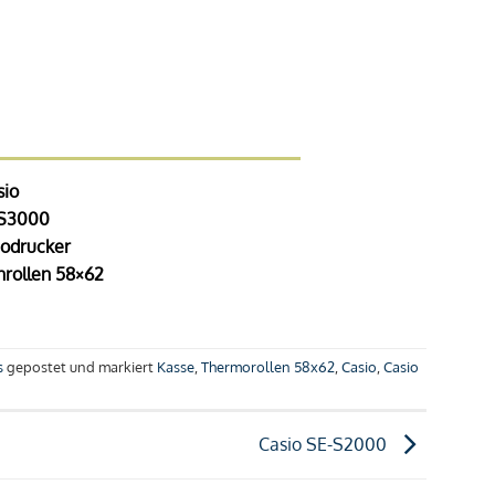
sio
S3000
odrucker
rollen 58×62
s
gepostet und markiert
Kasse
,
Thermorollen 58x62
,
Casio
,
Casio
Casio SE-S2000