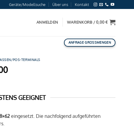
Geräte/Modellsuche
Über uns
Kontakt
ANMELDEN
WARENKORB /
0,00
€
ANFRAGE GROSSMENGEN
KASSEN/POS-TERMINALS
00
STENS GEEIGNET
8×62
eingesetzt. Die nachfolgend aufgeführten
s.