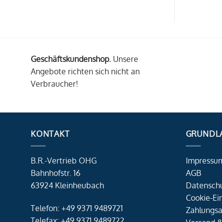
Geschäftskundenshop.
Unsere
Angebote richten sich nicht an
Verbraucher!
KONTAKT
GRUNDL
B.R.-Vertrieb OHG
Impressu
Bahnhofstr. 16
AGB
63924 Kleinheubach
Datensch
Cookie-Ei
Telefon: +49 9371 9489721
Zahlungsa
Telefax: +49 9371 9489722