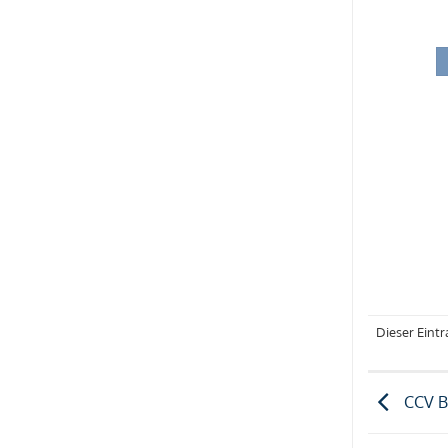
Dieser Eint
CCV B