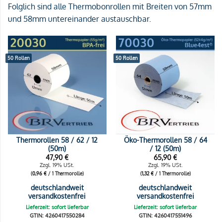
Folglich sind alle Thermobonrollen mit Breiten von 57mm
und 58mm untereinander austauschbar.
50 Rollen
50 Rollen
Thermorollen 58 / 62 / 12
Öko-Thermorollen 58 / 64
(50m)
/ 12 (50m)
47,90
€
65,90
€
Zzgl. 19% USt.
Zzgl. 19% USt.
(
0,96
€
/ 1 Thermorolle)
(
1,32
€
/ 1 Thermorolle)
deutschlandweit
deutschlandweit
versandkostenfrei
versandkostenfrei
Lieferzeit: sofort lieferbar
Lieferzeit: sofort lieferbar
GTIN: 4260417550284
GTIN: 4260417551496