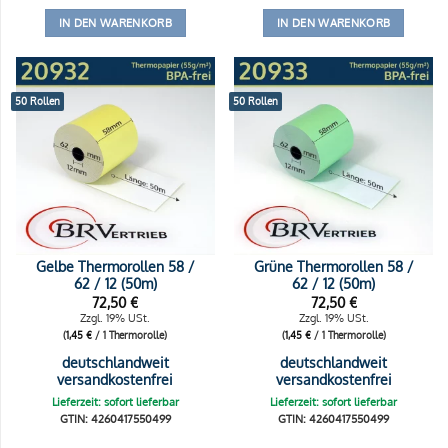
IN DEN WARENKORB
IN DEN WARENKORB
50 Rollen
50 Rollen
Gelbe Thermorollen 58 /
Grüne Thermorollen 58 /
62 / 12 (50m)
62 / 12 (50m)
72,50
€
72,50
€
Zzgl. 19% USt.
Zzgl. 19% USt.
(
1,45
€
/ 1 Thermorolle)
(
1,45
€
/ 1 Thermorolle)
deutschlandweit
deutschlandweit
versandkostenfrei
versandkostenfrei
Lieferzeit: sofort lieferbar
Lieferzeit: sofort lieferbar
GTIN: 4260417550499
GTIN: 4260417550499