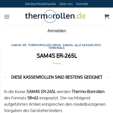
Zum
Geräte/Modellsuche
Über uns
Kontakt
Inhalt
springen
Anmelden
SAM4S ER
,
THERMOROLLEN 58X62
,
SAM4S
,
ALLE KASSEN/POS-
TERMINALS
SAM4S ER-265L
DIESE KASSENROLLEN SIND BESTENS GEEIGNET
In die Kasse
SAM4S ER-265L
werden
Thermo-Bonrollen
des Formats
58×62
eingesetzt. Die nachfolgend
aufgeführten Artikel entsprechen den modellbezogenen
Vorgaben des Geräteherstellers.