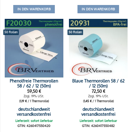
IN DEN WARENKORB
IN DEN WARENKORB
50 Rollen
50 Rollen
Phenolfreie Thermorollen
Blaue Thermorollen 58 / 62
58 / 62 / 12 (50m)
/ 12 (50m)
59,50
€
72,50
€
Zzgl. 19% USt.
Zzgl. 19% USt.
(
1,19
€
/ 1 Thermorolle)
(
1,45
€
/ 1 Thermorolle)
deutschlandweit
deutschlandweit
versandkostenfrei
versandkostenfrei
Lieferzeit: sofort lieferbar
Lieferzeit: sofort lieferbar
GTIN: 4260417550420
GTIN: 4260417550482