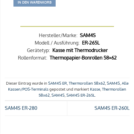
IN DEN WARENKORB
Hersteller/Marke:
SAM4S
Modell / Ausführung:
ER-265L
Gerätetyp:
Kasse mit Thermodrucker
Rollenformat:
Thermopapier-Bonrollen 58×62
Dieser Eintrag wurde in
SAM4S ER
,
Thermorollen 58x62
,
SAM4S
,
Alle
Kassen/POS-Terminals
gepostet und markiert
Kasse
,
Thermorollen
58x62
,
SAM4S
,
SAM4S ER-265L
.
SAM4S ER-280
SAM4S ER-260L