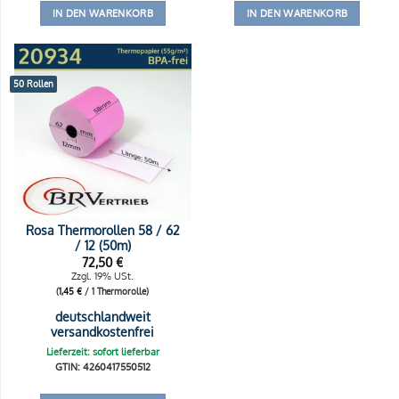
IN DEN WARENKORB
IN DEN WARENKORB
50 Rollen
Rosa Thermorollen 58 / 62
/ 12 (50m)
72,50
€
Zzgl. 19% USt.
(
1,45
€
/ 1 Thermorolle)
deutschlandweit
versandkostenfrei
Lieferzeit: sofort lieferbar
GTIN: 4260417550512