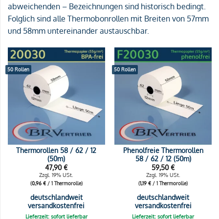
abweichenden – Bezeichnungen sind historisch bedingt.
Folglich sind alle Thermobonrollen mit Breiten von 57mm
und 58mm untereinander austauschbar.
50 Rollen
50 Rollen
Thermorollen 58 / 62 / 12
Phenolfreie Thermorollen
(50m)
58 / 62 / 12 (50m)
47,90
€
59,50
€
Zzgl. 19% USt.
Zzgl. 19% USt.
(
0,96
€
/ 1 Thermorolle)
(
1,19
€
/ 1 Thermorolle)
deutschlandweit
deutschlandweit
versandkostenfrei
versandkostenfrei
Lieferzeit: sofort lieferbar
Lieferzeit: sofort lieferbar