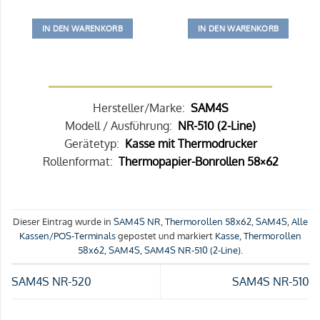
IN DEN WARENKORB
IN DEN WARENKORB
Hersteller/Marke:
SAM4S
Modell / Ausführung:
NR-510 (2-Line)
Gerätetyp:
Kasse mit Thermodrucker
Rollenformat:
Thermopapier-Bonrollen 58×62
Dieser Eintrag wurde in
SAM4S NR
,
Thermorollen 58x62
,
SAM4S
,
Alle
Kassen/POS-Terminals
gepostet und markiert
Kasse
,
Thermorollen
58x62
,
SAM4S
,
SAM4S NR-510 (2-Line)
.
SAM4S NR-520
SAM4S NR-510