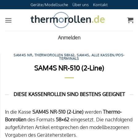
Zum
Geräte/Modellsuche
Über uns
Kontakt
Inhalt
springen
Anmelden
SAM4S NR
,
THERMOROLLEN 58X62
,
SAM4S
,
ALLE KASSEN/POS-
TERMINALS
SAM4S NR-510 (2-Line)
DIESE KASSENROLLEN SIND BESTENS GEEIGNET
In die Kasse
SAM4S NR-510 (2-Line)
werden
Thermo-
Bonrollen
des Formats
58×62
eingesetzt. Die nachfolgend
aufgeführten Artikel entsprechen den modellbezogenen
Vorgaben des Geräteherstellers.