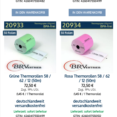
GTIN: 4260417550482
GTIN: 4260417550499
IN DEN WARENKORB
IN DEN WARENKORB
50 Rollen
50 Rollen
Grüne Thermorollen 58 /
Rosa Thermorollen 58 / 62
62 / 12 (50m)
/ 12 (50m)
72,50
€
72,50
€
Zzgl. 19% USt.
Zzgl. 19% USt.
(
1,45
€
/ 1 Thermorolle)
(
1,45
€
/ 1 Thermorolle)
deutschlandweit
deutschlandweit
versandkostenfrei
versandkostenfrei
Lieferzeit: sofort lieferbar
Lieferzeit: sofort lieferbar
GTIN: 4260417550499
GTIN: 4260417550512