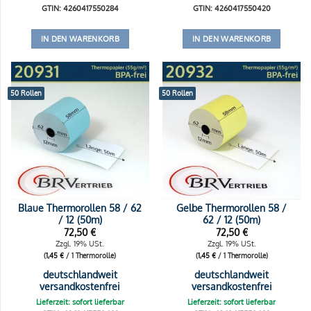
GTIN: 4260417550284
GTIN: 4260417550420
IN DEN WARENKORB
IN DEN WARENKORB
50 Rollen
50 Rollen
Blaue Thermorollen 58 / 62
Gelbe Thermorollen 58 /
/ 12 (50m)
62 / 12 (50m)
72,50
€
72,50
€
Zzgl. 19% USt.
Zzgl. 19% USt.
(
1,45
€
/ 1 Thermorolle)
(
1,45
€
/ 1 Thermorolle)
deutschlandweit
deutschlandweit
versandkostenfrei
versandkostenfrei
Lieferzeit: sofort lieferbar
Lieferzeit: sofort lieferbar