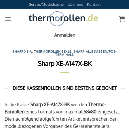
Zum
Geräte/Modellsuche
Über uns
Kontakt
Inhalt
springen
Anmelden
SHARP XE-A
,
THERMOROLLEN 58X62
,
SHARP
,
ALLE KASSEN/POS-
TERMINALS
Sharp XE-A147X-BK
DIESE KASSENROLLEN SIND BESTENS GEEIGNET
In die Kasse
Sharp XE-A147X-BK
werden
Thermo-
Bonrollen
eines Formats von maximal
58×80
eingesetzt.
Die nachfolgend aufgeführten Artikel entsprechen den
modellbezogenen Vorgaben des Geräteherstellers.