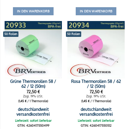
IN DEN WARENKORB
IN DEN WARENKORB
50 Rollen
50 Rollen
Grüne Thermorollen 58 /
Rosa Thermorollen 58 / 62
62 / 12 (50m)
/ 12 (50m)
72,50
€
72,50
€
Zzgl. 19% USt.
Zzgl. 19% USt.
(
1,45
€
/ 1 Thermorolle)
(
1,45
€
/ 1 Thermorolle)
deutschlandweit
deutschlandweit
versandkostenfrei
versandkostenfrei
Lieferzeit: sofort lieferbar
Lieferzeit: sofort lieferbar
GTIN: 4260417550499
GTIN: 4260417550512