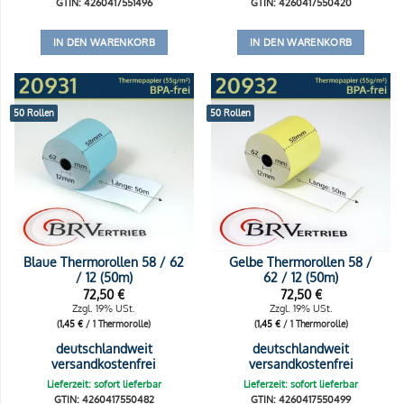
GTIN: 4260417551496
GTIN: 4260417550420
IN DEN WARENKORB
IN DEN WARENKORB
50 Rollen
50 Rollen
Blaue Thermorollen 58 / 62
Gelbe Thermorollen 58 /
/ 12 (50m)
62 / 12 (50m)
72,50
€
72,50
€
Zzgl. 19% USt.
Zzgl. 19% USt.
(
1,45
€
/ 1 Thermorolle)
(
1,45
€
/ 1 Thermorolle)
deutschlandweit
deutschlandweit
versandkostenfrei
versandkostenfrei
Lieferzeit: sofort lieferbar
Lieferzeit: sofort lieferbar
GTIN: 4260417550482
GTIN: 4260417550499