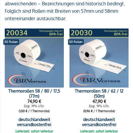
abweichenden – Bezeichnungen sind historisch bedingt.
Folglich sind Rollen mit Breiten von 57mm und 58mm
untereinander austauschbar.
50 Rollen
50 Rollen
Thermorollen 58 / 80 / 17,5
Thermorollen 58 / 62 / 12
(77m)
(50m)
74,90
€
47,90
€
Zzgl. 19% USt.
Zzgl. 19% USt.
(
1,50
€
/ 1 Thermorolle)
(
0,96
€
/ 1 Thermorolle)
deutschlandweit
deutschlandweit
versandkostenfrei
versandkostenfrei
Lieferzeit: sofort lieferbar
Lieferzeit: sofort lieferbar