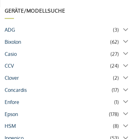
GERÄTE/MODELLSUCHE
ADG
(3)
Bixolon
(62)
Casio
(27)
CCV
(24)
Clover
(2)
Concardis
(17)
Enfore
(1)
Epson
(178)
HSM
(8)
Ingenico
(53)