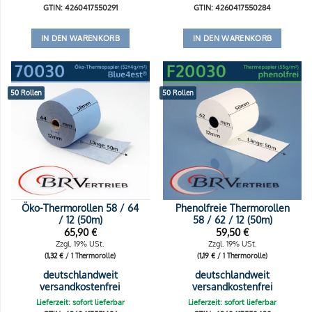
GTIN: 4260417550291
GTIN: 4260417550284
IN DEN WARENKORB
IN DEN WARENKORB
50 Rollen
50 Rollen
Öko-Thermorollen 58 / 64
Phenolfreie Thermorollen
/ 12 (50m)
58 / 62 / 12 (50m)
65,90
€
59,50
€
Zzgl. 19% USt.
Zzgl. 19% USt.
(
1,32
€
/ 1 Thermorolle)
(
1,19
€
/ 1 Thermorolle)
deutschlandweit
deutschlandweit
versandkostenfrei
versandkostenfrei
Lieferzeit: sofort lieferbar
Lieferzeit: sofort lieferbar