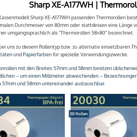
Sharp XE-A177WH | Thermorol
 Kassenmodell Sharp XE-A177WH passenden Thermorollen besit
malen Durchmesser von 80mm oder stattdessen eine Länge v
er umgangssprachlich als “Thermorollen 58×80” bezeichnet.
 bei uns zu diesem Rollentyp bzw. zu alternativ einsetzbaren 
itäten
und
Papierfarben
für spezielle Verwendungszwecke.
nrollen mit den Breiten 57mm und 58mm besitzen üblicherwei
dlichen – um einen Millimeter abweichenden – Bezeichnungen si
on 57mm und 58mm untereinander austauschbar.
50 Rollen