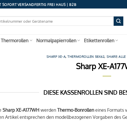
 SOFORT VERSANDFERTIG FREI HAUS | B2B
 Thermorollen
Normalpapierrollen
Etikettenrollen
SHARP XE-A
,
THERMOROLLEN 58X62
,
SHARP
,
ALLE
Sharp XE-A17
DIESE KASSENROLLEN SIND BE
se
Sharp XE-A177WH
werden
Thermo-Bonrollen
eines Formats 
en Artikel entsprechen den modellbezogenen Vorgaben des Ger