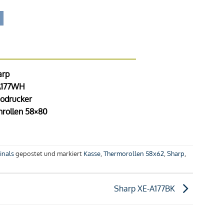
arp
A177WH
odrucker
rollen 58×80
inals
gepostet und markiert
Kasse
,
Thermorollen 58x62
,
Sharp
,
Sharp XE-A177BK