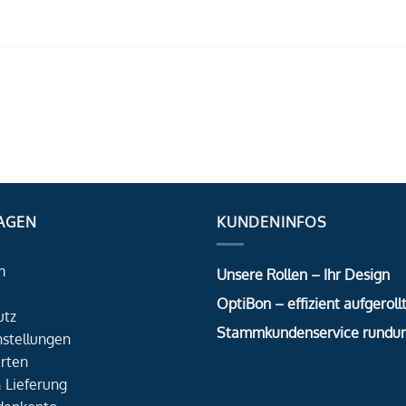
AGEN
KUNDENINFOS
m
Unsere Rollen – Ihr Design
OptiBon – effizient aufgerollt
utz
Stammkundenservice rundu
nstellungen
rten
 Lieferung