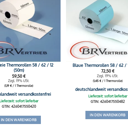
eie Thermorollen 58 / 62 / 12
Blaue Thermorollen 58 / 62 / 
(50m)
72,50
€
59,50
€
Zzgl. 19% USt.
Zzgl. 19% USt.
(
1,45
€
/ 1 Thermorolle)
(
1,19
€
/ 1 Thermorolle)
deutschlandweit versandkos
hlandweit versandkostenfrei
Lieferzeit: sofort lieferbar
Lieferzeit: sofort lieferbar
GTIN: 4260417550482
GTIN: 4260417550420
IN DEN WARENKORB
IN DEN WARENKORB