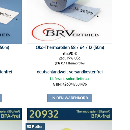
(50m)
Öko-Thermorollen 58 / 64 / 12 (50m)
65,90
€
Zzgl. 19% USt.
(
1,32
€
/ 1 Thermorolle)
tenfrei
deutschlandweit versandkostenfrei
Lieferzeit: sofort lieferbar
GTIN: 4260417551496
IN DEN WARENKORB
50 Rollen