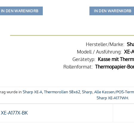
IN DEN WARENKORB
IN DEN WARENKORB
Hersteller/Marke:
Sh
Modell / Ausführung:
XE-
Gerätetyp:
Kasse mit Therm
Rollenformat:
Thermopapier-Bon
trag wurde in
Sharp XE-A
,
Thermorollen 58x62
,
Sharp
,
Alle Kassen/POS-Term
Sharp XE-A177WH
.
 XE-A177X-BK