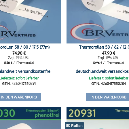
rollen 58 / 80 / 17,5 (77m)
Thermorollen 58 / 62 / 12 
74,90
€
47,90
€
Zzgl. 19% USt.
Zzgl. 19% USt.
(
1,50
€
/ 1 Thermorolle)
(
0,96
€
/ 1 Thermorolle)
hlandweit versandkostenfrei
deutschlandweit versandkos
Lieferzeit: sofort lieferbar
Lieferzeit: sofort lieferbar
GTIN: 4260417550291
GTIN: 4260417550284
IN DEN WARENKORB
IN DEN WARENKORB
50 Rollen