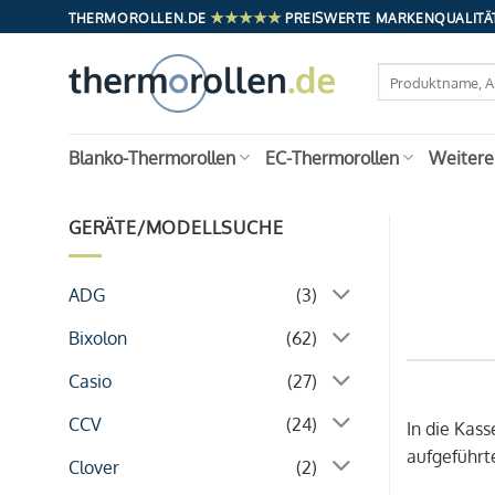
Zum
★★★★★
THERMOROLLEN.DE
PREISWERTE MARKENQUALITÄT
Inhalt
springen
Suchen
nach:
Blanko-Thermorollen
EC-Thermorollen
Weitere
GERÄTE/MODELLSUCHE
ADG
(3)
Bixolon
(62)
Casio
(27)
CCV
(24)
In die Kas
aufgeführt
Clover
(2)