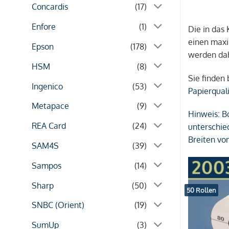
Concardis
(17)
Enfore
(1)
Die in das
einen maxi
Epson
(178)
werden dah
HSM
(8)
Sie finden
Ingenico
(53)
Papierqual
Metapace
(9)
Hinweis:
Bo
REA Card
(24)
unterschie
Breiten v
SAM4S
(39)
Sampos
(14)
Sharp
(50)
50 Rollen
SNBC (Orient)
(19)
SumUp
(3)