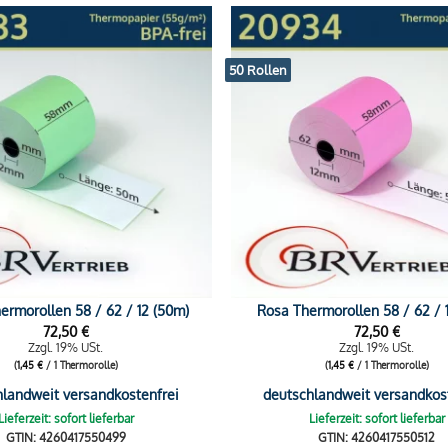
50 Rollen
ermorollen 58 / 62 / 12 (50m)
Rosa Thermorollen 58 / 62 / 
72,50
€
72,50
€
Zzgl. 19% USt.
Zzgl. 19% USt.
(
1,45
€
/ 1 Thermorolle)
(
1,45
€
/ 1 Thermorolle)
hlandweit versandkostenfrei
deutschlandweit versandkos
Lieferzeit: sofort lieferbar
Lieferzeit: sofort lieferbar
GTIN: 4260417550499
GTIN: 4260417550512