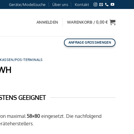
Geräte/Modellsuche
Über uns
Kontakt
ANMELDEN
WARENKORB /
0,00
€
ANFRAGE GROSSMENGEN
 KASSEN/POS-TERMINALS
7WH
STENS GEEIGNET
von maximal
58×80
eingesetzt. Die nachfolgend
äteherstellers.