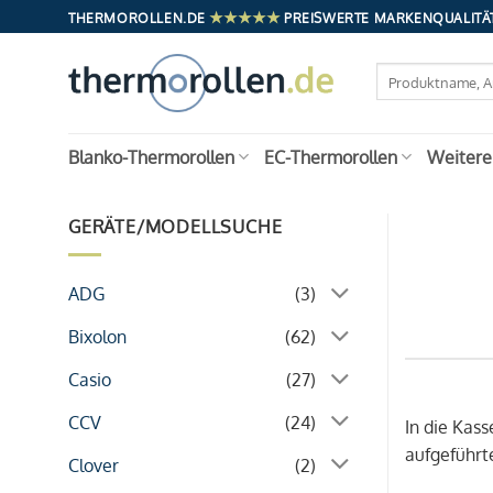
Zum
★★★★★
THERMOROLLEN.DE
PREISWERTE MARKENQUALITÄT
Inhalt
springen
Suchen
nach:
Blanko-Thermorollen
EC-Thermorollen
Weitere
GERÄTE/MODELLSUCHE
ADG
(3)
Bixolon
(62)
Casio
(27)
CCV
(24)
In die Kas
aufgeführt
Clover
(2)