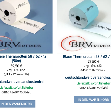
eie Thermorollen 58 / 62 / 12
Blaue Thermorollen 58 / 62 / 
(50m)
72,50
€
59,50
€
Zzgl. 19% USt.
Zzgl. 19% USt.
(
1,45
€
/ 1 Thermorolle)
(
1,19
€
/ 1 Thermorolle)
deutschlandweit versandkos
hlandweit versandkostenfrei
Lieferzeit: sofort lieferbar
Lieferzeit: sofort lieferbar
GTIN: 4260417550482
GTIN: 4260417550420
IN DEN WARENKORB
IN DEN WARENKORB