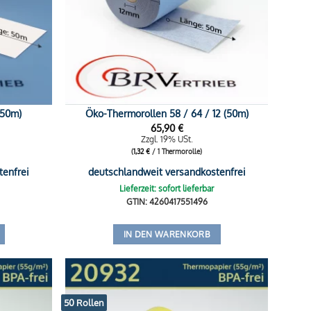
(50m)
Öko-Thermorollen 58 / 64 / 12 (50m)
65,90
€
Zzgl. 19% USt.
(
1,32
€
/ 1 Thermorolle)
tenfrei
deutschlandweit versandkostenfrei
Lieferzeit: sofort lieferbar
GTIN: 4260417551496
IN DEN WARENKORB
50 Rollen