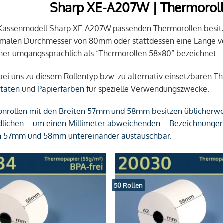
Sharp XE-A207W | Thermoroll
 Kassenmodell Sharp XE-A207W passenden Thermorollen besitz
malen Durchmesser von 80mm oder stattdessen eine Länge v
er umgangssprachlich als “Thermorollen 58×80” bezeichnet.
 bei uns zu diesem Rollentyp bzw. zu alternativ einsetzbaren 
itäten
und
Papierfarben
für spezielle Verwendungszwecke.
nrollen mit den Breiten 57mm und 58mm besitzen üblicherwei
dlichen – um einen Millimeter abweichenden – Bezeichnungen si
on 57mm und 58mm untereinander austauschbar.
50 Rollen