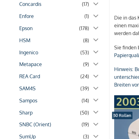
Concardis
(17)
Enfore
(1)
Die in das
einen maxi
Epson
(178)
werden dah
HSM
(8)
Sie finden
Ingenico
(53)
Papierqual
Metapace
(9)
Hinweis:
Bo
REA Card
(24)
unterschie
Breiten v
SAM4S
(39)
Sampos
(14)
Sharp
(50)
50 Rollen
SNBC (Orient)
(19)
SumUp
(3)