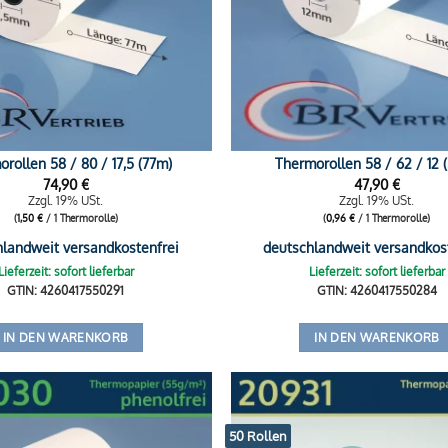
rollen 58 / 80 / 17,5 (77m)
Thermorollen 58 / 62 / 12 
74,90
€
47,90
€
Zzgl. 19% USt.
Zzgl. 19% USt.
(
1,50
€
/ 1 Thermorolle)
(
0,96
€
/ 1 Thermorolle)
hlandweit versandkostenfrei
deutschlandweit versandkos
Lieferzeit: sofort lieferbar
Lieferzeit: sofort lieferbar
GTIN: 4260417550291
GTIN: 4260417550284
IN DEN WARENKORB
IN DEN WARENKORB
50 Rollen