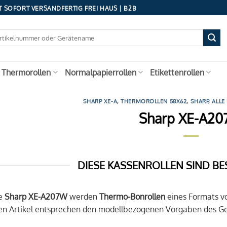
 SOFORT VERSANDFERTIG FREI HAUS | B2B
 Thermorollen
Normalpapierrollen
Etikettenrollen
SHARP XE-A
,
THERMOROLLEN 58X62
,
SHARP
,
ALLE
Sharp XE-A2
DIESE KASSENROLLEN SIND BE
se
Sharp XE-A207W
werden
Thermo-Bonrollen
eines Formats 
en Artikel entsprechen den modellbezogenen Vorgaben des Ger