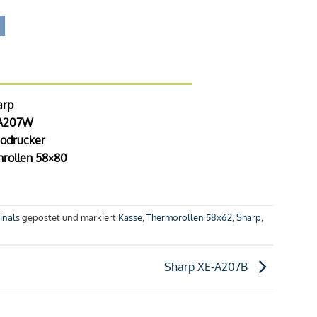
arp
A207W
odrucker
rollen 58×80
inals
gepostet und markiert
Kasse
,
Thermorollen 58x62
,
Sharp
,
Sharp XE-A207B