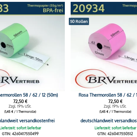
50 Rollen
ermorollen 58 / 62 / 12 (50m)
Rosa Thermorollen 58 / 62 / 
72,50
€
72,50
€
Zzgl. 19% USt.
Zzgl. 19% USt.
(
1,45
€
/ 1 Thermorolle)
(
1,45
€
/ 1 Thermorolle)
hlandweit versandkostenfrei
deutschlandweit versandkos
Lieferzeit: sofort lieferbar
Lieferzeit: sofort lieferbar
GTIN: 4260417550499
GTIN: 4260417550512