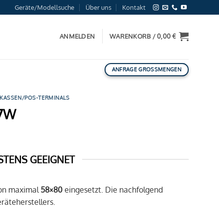
Geräte/Modellsuche
Über uns
Kontakt
ANMELDEN
WARENKORB /
0,00
€
ANFRAGE GROSSMENGEN
 KASSEN/POS-TERMINALS
07W
STENS GEEIGNET
von maximal
58×80
eingesetzt. Die nachfolgend
äteherstellers.