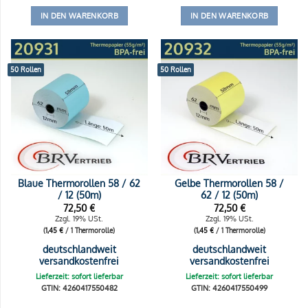
IN DEN WARENKORB
IN DEN WARENKORB
50 Rollen
50 Rollen
Blaue Thermorollen 58 / 62
Gelbe Thermorollen 58 /
/ 12 (50m)
62 / 12 (50m)
72,50
€
72,50
€
Zzgl. 19% USt.
Zzgl. 19% USt.
(
1,45
€
/ 1 Thermorolle)
(
1,45
€
/ 1 Thermorolle)
deutschlandweit
deutschlandweit
versandkostenfrei
versandkostenfrei
Lieferzeit: sofort lieferbar
Lieferzeit: sofort lieferbar
GTIN: 4260417550482
GTIN: 4260417550499