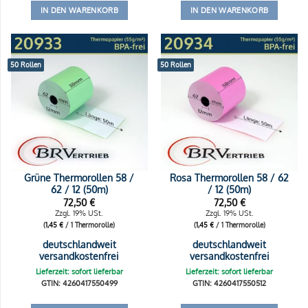
IN DEN WARENKORB
IN DEN WARENKORB
50 Rollen
50 Rollen
Grüne Thermorollen 58 /
Rosa Thermorollen 58 / 62
62 / 12 (50m)
/ 12 (50m)
72,50
€
72,50
€
Zzgl. 19% USt.
Zzgl. 19% USt.
(
1,45
€
/ 1 Thermorolle)
(
1,45
€
/ 1 Thermorolle)
deutschlandweit
deutschlandweit
versandkostenfrei
versandkostenfrei
Lieferzeit: sofort lieferbar
Lieferzeit: sofort lieferbar
GTIN: 4260417550499
GTIN: 4260417550512