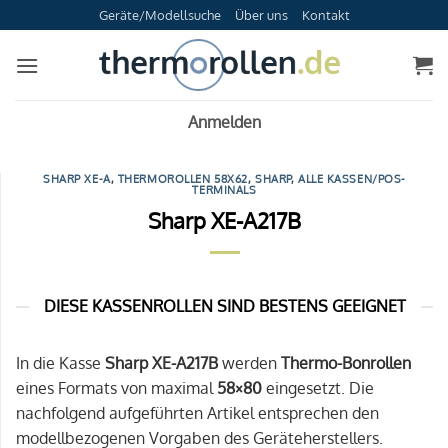
Zum
Geräte/Modellsuche
Über uns
Kontakt
Inhalt
springen
Anmelden
SHARP XE-A
,
THERMOROLLEN 58X62
,
SHARP
,
ALLE KASSEN/POS-
TERMINALS
Sharp XE-A217B
DIESE KASSENROLLEN SIND BESTENS GEEIGNET
In die Kasse
Sharp XE-A217B
werden
Thermo-Bonrollen
eines Formats von maximal
58×80
eingesetzt. Die
nachfolgend aufgeführten Artikel entsprechen den
modellbezogenen Vorgaben des Geräteherstellers.