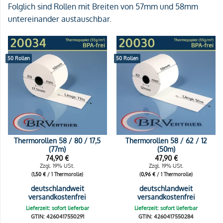
Folglich sind Rollen mit Breiten von 57mm und 58mm
untereinander austauschbar.
50 Rollen
50 Rollen
Thermorollen 58 / 80 / 17,5
Thermorollen 58 / 62 / 12
(77m)
(50m)
74,90
€
47,90
€
Zzgl. 19% USt.
Zzgl. 19% USt.
(
1,50
€
/ 1 Thermorolle)
(
0,96
€
/ 1 Thermorolle)
deutschlandweit
deutschlandweit
versandkostenfrei
versandkostenfrei
Lieferzeit: sofort lieferbar
Lieferzeit: sofort lieferbar
GTIN: 4260417550291
GTIN: 4260417550284