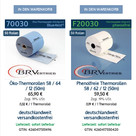
IN DEN WARENKORB
IN DEN WARENKORB
50 Rollen
50 Rollen
Öko-Thermorollen 58 / 64
Phenolfreie Thermorollen
/ 12 (50m)
58 / 62 / 12 (50m)
65,90
€
59,50
€
Zzgl. 19% USt.
Zzgl. 19% USt.
(
1,32
€
/ 1 Thermorolle)
(
1,19
€
/ 1 Thermorolle)
deutschlandweit
deutschlandweit
versandkostenfrei
versandkostenfrei
Lieferzeit: sofort lieferbar
Lieferzeit: sofort lieferbar
GTIN: 4260417551496
GTIN: 4260417550420