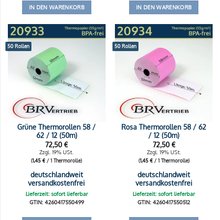
IN DEN WARENKORB
IN DEN WARENKORB
50 Rollen
50 Rollen
Grüne Thermorollen 58 /
Rosa Thermorollen 58 / 62
62 / 12 (50m)
/ 12 (50m)
72,50
€
72,50
€
Zzgl. 19% USt.
Zzgl. 19% USt.
(
1,45
€
/ 1 Thermorolle)
(
1,45
€
/ 1 Thermorolle)
deutschlandweit
deutschlandweit
versandkostenfrei
versandkostenfrei
Lieferzeit: sofort lieferbar
Lieferzeit: sofort lieferbar
GTIN: 4260417550499
GTIN: 4260417550512