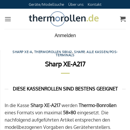
Zum
Geräte/Modellsuche
Über uns
Kontakt
Inhalt
springen
Anmelden
SHARP XE-A
,
THERMOROLLEN 58X62
,
SHARP
,
ALLE KASSEN/POS-
TERMINALS
Sharp XE-A217
DIESE KASSENROLLEN SIND BESTENS GEEIGNET
In die Kasse
Sharp XE-A217
werden
Thermo-Bonrollen
eines Formats von maximal
58×80
eingesetzt. Die
nachfolgend aufgeführten Artikel entsprechen den
modellbezogenen Vorgaben des Geräteherstellers.