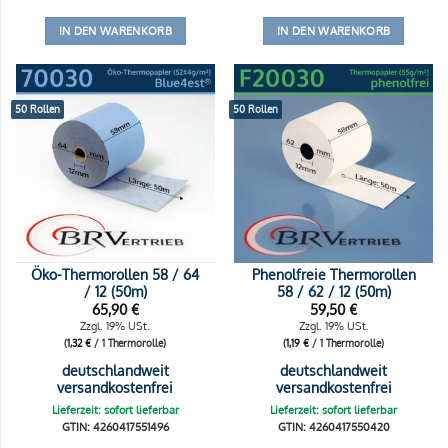
IN DEN WARENKORB
IN DEN WARENKORB
50 Rollen
50 Rollen
Öko-Thermorollen 58 / 64
Phenolfreie Thermorollen
/ 12 (50m)
58 / 62 / 12 (50m)
65,90
€
59,50
€
Zzgl. 19% USt.
Zzgl. 19% USt.
(
1,32
€
/ 1 Thermorolle)
(
1,19
€
/ 1 Thermorolle)
deutschlandweit
deutschlandweit
versandkostenfrei
versandkostenfrei
Lieferzeit: sofort lieferbar
Lieferzeit: sofort lieferbar
GTIN: 4260417551496
GTIN: 4260417550420