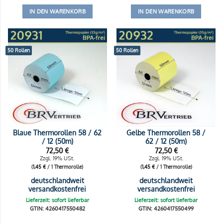
IN DEN WARENKORB
IN DEN WARENKORB
50 Rollen
50 Rollen
Blaue Thermorollen 58 / 62
Gelbe Thermorollen 58 /
/ 12 (50m)
62 / 12 (50m)
72,50
€
72,50
€
Zzgl. 19% USt.
Zzgl. 19% USt.
(
1,45
€
/ 1 Thermorolle)
(
1,45
€
/ 1 Thermorolle)
deutschlandweit
deutschlandweit
versandkostenfrei
versandkostenfrei
Lieferzeit: sofort lieferbar
Lieferzeit: sofort lieferbar
GTIN: 4260417550482
GTIN: 4260417550499