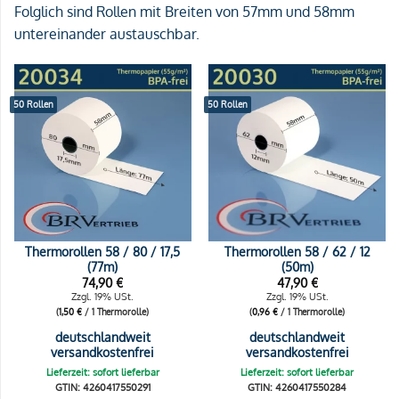
Folglich sind Rollen mit Breiten von 57mm und 58mm
untereinander austauschbar.
50 Rollen
50 Rollen
Thermorollen 58 / 80 / 17,5
Thermorollen 58 / 62 / 12
(77m)
(50m)
74,90
€
47,90
€
Zzgl. 19% USt.
Zzgl. 19% USt.
(
1,50
€
/ 1 Thermorolle)
(
0,96
€
/ 1 Thermorolle)
deutschlandweit
deutschlandweit
versandkostenfrei
versandkostenfrei
Lieferzeit: sofort lieferbar
Lieferzeit: sofort lieferbar
GTIN: 4260417550291
GTIN: 4260417550284