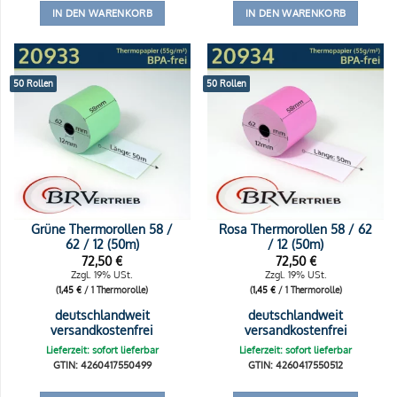
IN DEN WARENKORB
IN DEN WARENKORB
50 Rollen
50 Rollen
Grüne Thermorollen 58 /
Rosa Thermorollen 58 / 62
62 / 12 (50m)
/ 12 (50m)
72,50
€
72,50
€
Zzgl. 19% USt.
Zzgl. 19% USt.
(
1,45
€
/ 1 Thermorolle)
(
1,45
€
/ 1 Thermorolle)
deutschlandweit
deutschlandweit
versandkostenfrei
versandkostenfrei
Lieferzeit: sofort lieferbar
Lieferzeit: sofort lieferbar
GTIN: 4260417550499
GTIN: 4260417550512