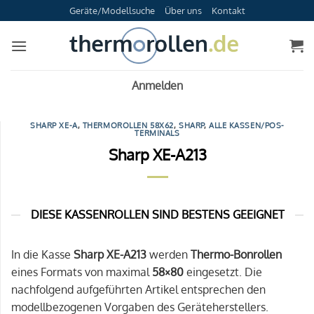
Zum
Geräte/Modellsuche
Über uns
Kontakt
Inhalt
springen
Anmelden
SHARP XE-A
,
THERMOROLLEN 58X62
,
SHARP
,
ALLE KASSEN/POS-
TERMINALS
Sharp XE-A213
DIESE KASSENROLLEN SIND BESTENS GEEIGNET
In die Kasse
Sharp XE-A213
werden
Thermo-Bonrollen
eines Formats von maximal
58×80
eingesetzt. Die
nachfolgend aufgeführten Artikel entsprechen den
modellbezogenen Vorgaben des Geräteherstellers.