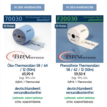
IN DEN WARENKORB
IN DEN WARENKORB
50 Rollen
50 Rollen
Öko-Thermorollen 58 / 64
Phenolfreie Thermorollen
/ 12 (50m)
58 / 62 / 12 (50m)
65,90
€
59,50
€
Zzgl. 19% USt.
Zzgl. 19% USt.
(
1,32
€
/ 1 Thermorolle)
(
1,19
€
/ 1 Thermorolle)
deutschlandweit
deutschlandweit
versandkostenfrei
versandkostenfrei
Lieferzeit: sofort lieferbar
Lieferzeit: sofort lieferbar
GTIN: 4260417551496
GTIN: 4260417550420