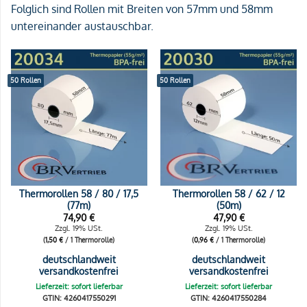
Folglich sind Rollen mit Breiten von 57mm und 58mm
untereinander austauschbar.
50 Rollen
50 Rollen
Thermorollen 58 / 80 / 17,5
Thermorollen 58 / 62 / 12
(77m)
(50m)
74,90
€
47,90
€
Zzgl. 19% USt.
Zzgl. 19% USt.
(
1,50
€
/ 1 Thermorolle)
(
0,96
€
/ 1 Thermorolle)
deutschlandweit
deutschlandweit
versandkostenfrei
versandkostenfrei
Lieferzeit: sofort lieferbar
Lieferzeit: sofort lieferbar
GTIN: 4260417550291
GTIN: 4260417550284