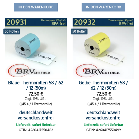
IN DEN WARENKORB
IN DEN WARENKORB
50 Rollen
50 Rollen
Blaue Thermorollen 58 / 62
Gelbe Thermorollen 58 /
/ 12 (50m)
62 / 12 (50m)
72,50
€
72,50
€
Zzgl. 19% USt.
Zzgl. 19% USt.
(
1,45
€
/ 1 Thermorolle)
(
1,45
€
/ 1 Thermorolle)
deutschlandweit
deutschlandweit
versandkostenfrei
versandkostenfrei
Lieferzeit: sofort lieferbar
Lieferzeit: sofort lieferbar
GTIN: 4260417550482
GTIN: 4260417550499