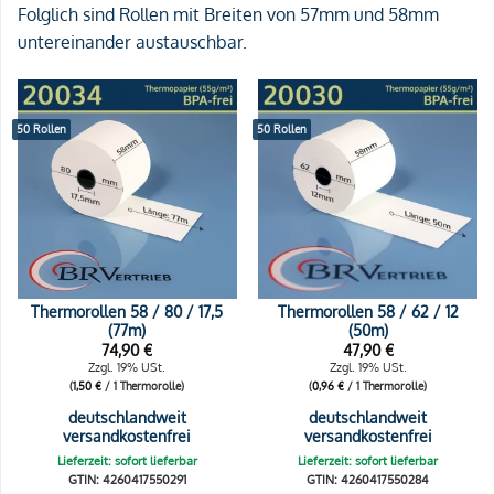
Folglich sind Rollen mit Breiten von 57mm und 58mm
untereinander austauschbar.
50 Rollen
50 Rollen
Thermorollen 58 / 80 / 17,5
Thermorollen 58 / 62 / 12
(77m)
(50m)
74,90
€
47,90
€
Zzgl. 19% USt.
Zzgl. 19% USt.
(
1,50
€
/ 1 Thermorolle)
(
0,96
€
/ 1 Thermorolle)
deutschlandweit
deutschlandweit
versandkostenfrei
versandkostenfrei
Lieferzeit: sofort lieferbar
Lieferzeit: sofort lieferbar
GTIN: 4260417550291
GTIN: 4260417550284