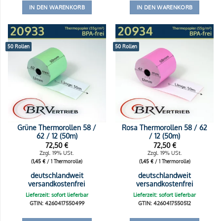
IN DEN WARENKORB
IN DEN WARENKORB
50 Rollen
50 Rollen
Grüne Thermorollen 58 /
Rosa Thermorollen 58 / 62
62 / 12 (50m)
/ 12 (50m)
72,50
€
72,50
€
Zzgl. 19% USt.
Zzgl. 19% USt.
(
1,45
€
/ 1 Thermorolle)
(
1,45
€
/ 1 Thermorolle)
deutschlandweit
deutschlandweit
versandkostenfrei
versandkostenfrei
Lieferzeit: sofort lieferbar
Lieferzeit: sofort lieferbar
GTIN: 4260417550499
GTIN: 4260417550512