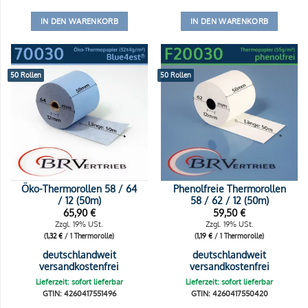
IN DEN WARENKORB
IN DEN WARENKORB
50 Rollen
50 Rollen
Öko-Thermorollen 58 / 64
Phenolfreie Thermorollen
/ 12 (50m)
58 / 62 / 12 (50m)
65,90
€
59,50
€
Zzgl. 19% USt.
Zzgl. 19% USt.
(
1,32
€
/ 1 Thermorolle)
(
1,19
€
/ 1 Thermorolle)
deutschlandweit
deutschlandweit
versandkostenfrei
versandkostenfrei
Lieferzeit: sofort lieferbar
Lieferzeit: sofort lieferbar
GTIN: 4260417551496
GTIN: 4260417550420