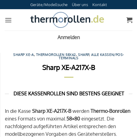
Zum
Geräte/Modellsuche
Über uns
Kontakt
Inhalt
springen
Anmelden
SHARP XE-A
,
THERMOROLLEN 58X62
,
SHARP
,
ALLE KASSEN/POS-
TERMINALS
Sharp XE-A217X-B
DIESE KASSENROLLEN SIND BESTENS GEEIGNET
In die Kasse
Sharp XE-A217X-B
werden
Thermo-Bonrollen
eines Formats von maximal
58×80
eingesetzt. Die
nachfolgend aufgeführten Artikel entsprechen den
modellbezogenen Vorgaben des Geräteherstellers.