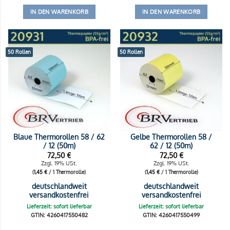
IN DEN WARENKORB
IN DEN WARENKORB
50 Rollen
50 Rollen
Blaue Thermorollen 58 / 62
Gelbe Thermorollen 58 /
/ 12 (50m)
62 / 12 (50m)
72,50
€
72,50
€
Zzgl. 19% USt.
Zzgl. 19% USt.
(
1,45
€
/ 1 Thermorolle)
(
1,45
€
/ 1 Thermorolle)
deutschlandweit
deutschlandweit
versandkostenfrei
versandkostenfrei
Lieferzeit: sofort lieferbar
Lieferzeit: sofort lieferbar
GTIN: 4260417550482
GTIN: 4260417550499